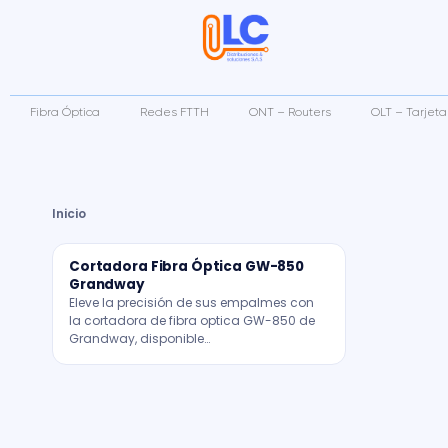
Fibra Óptica
Redes FTTH
ONT – Routers
OLT – Tarjet
Inicio
Cortadora Fibra Óptica GW-850
Grandway
Eleve la precisión de sus empalmes con
la cortadora de fibra optica GW-850 de
Grandway, disponible…