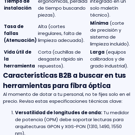
Tiempo de
ergonómicas, pérdida
integrado en un
instalación
de tiempo buscando
solo maletín
piezas).
técnico).
Mínima
(corte
Tasa de
Alta (cortes
de precisión y
fallas
irregulares, falta de
sistema de
(Atenuación)
limpieza adecuada).
limpieza incluido).
Vida útil de
Corta (cuchillas de
Larga
(equipos
la
desgaste rápido sin
calibrados y de
herramienta
repuestos).
grado industrial).
Características B2B a buscar en tus
herramientas para fibra óptica
Al momento de dotar a tu personal, no te fijes solo en el
precio. Revisa estas especificaciones técnicas clave:
Versatilidad de longitudes de onda:
Tu medidor
de potencia (OPM) debe soportar lecturas para
arquitecturas GPON y XGS-PON (1310, 1490, 1550
nm).