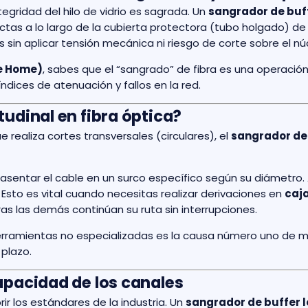
ntegridad del hilo de vidrio es sagrada. Un
sangrador de buff
ctas a lo largo de la cubierta protectora (tubo holgado) de l
as sin aplicar tensión mecánica ni riesgo de corte sobre el nú
he Home)
, sabes que el “sangrado” de fibra es una operación 
índices de atenuación y fallos en la red.
udinal en fibra óptica?
 realiza cortes transversales (circulares), el
sangrador de
asentar el cable en un surco específico según su diámetro. Al
 Esto es vital cuando necesitas realizar derivaciones en
caj
as las demás continúan su ruta sin interrupciones.
herramientas no especializadas es la causa número uno de 
 plazo.
apacidad de los canales
r los estándares de la industria. Un
sangrador de buffer l