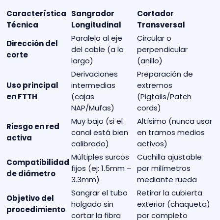
Característica
Sangrador
Cortador
Técnica
Longitudinal
Transversal
Paralelo al eje
Circular o
Dirección del
del cable (a lo
perpendicular
corte
largo)
(anillo)
Derivaciones
Preparación de
Uso principal
intermedias
extremos
en FTTH
(cajas
(Pigtails/Patch
NAP/Mufas)
cords)
Muy bajo (si el
Altísimo (nunca usar
Riesgo en red
canal está bien
en tramos medios
activa
calibrado)
activos)
Múltiples surcos
Cuchilla ajustable
Compatibilidad
fijos (ej: 1.5mm –
por milímetros
de diámetro
3.3mm)
mediante rueda
Sangrar el tubo
Retirar la cubierta
Objetivo del
holgado sin
exterior (chaqueta)
procedimiento
cortar la fibra
por completo