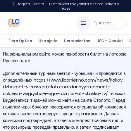
Bogotá · Pereira — Distribuidor mayorista de fibra óptica y
redes
Fibra Óptica
Herrajería
Herramientas
HFC – Coaxial
На официальном сайте можно приобрести билет на лотерею
Русское лото.
Дополнительный тур называется «Кубышка» и проводится в
определённых
https://www.ilcorrierino.com/news/kakoy-
dzhekpot-v-russkom-loto-na-dannyy-moment-
usloviya-vyigrysha-i-ego-razmer-ot-stavka-tv/
тиражах.
Видеозаписи тиражей можно найти на сайте Столото.
Перед
началом игры бочонки проверяются специальной комиссией,
которая также контролирует процесс розыгрыша. Данная
комиссия подтверждает, что весь комплект бочонков цел и
что розыгрыш проведён правильно, а затем подписывает