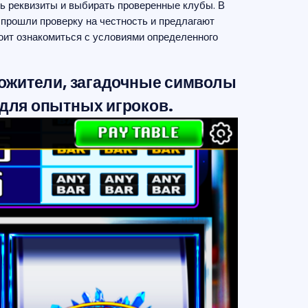
ь реквизиты и выбирать проверенные клубы. В
в прошли проверку на честность и предлагают
оит ознакомиться с условиями определенного
ножители, загадочные символы
для опытных игроков.