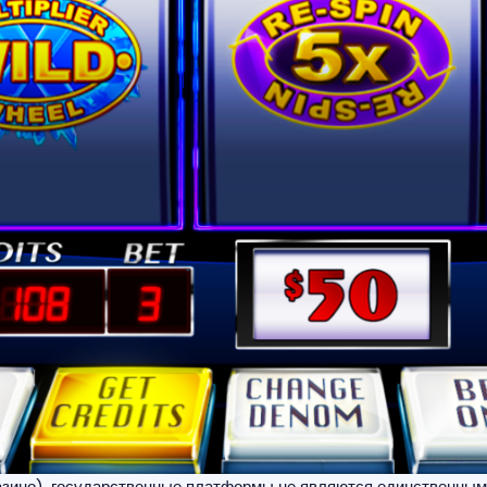
-казино), государственные платформы не являются единственны