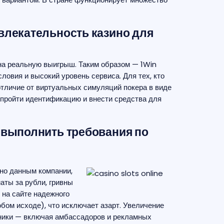
влекательность казино для
на реальную выигрыш. Таким образом — 1Win
овия и высокий уровень сервиса. Для тех, кто
отличие от виртуальных симуляций покера в виде
 пройти идентификацию и внести средства для
 выполнить требования по
но данным компании,
аты за рубли, гривны
 на сайте надежного
бом исходе), что исключает азарт. Увеличение
тники — включая амбассадоров и рекламных