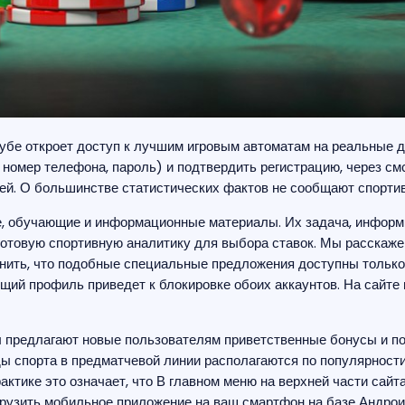
убе откроет доступ к лучшим игровым автоматам на реальные д
номер телефона, пароль) и подтвердить регистрацию, через см
ей. О большинстве статистических фактов не сообщают спорти
, обучающие и информационные материалы. Их задача, информ
отовую спортивную аналитику для выбора ставок. Мы расскаже
нить, что подобные специальные предложения доступны только 
щий профиль приведет к блокировке обоих аккаунтов. На сайте
 предлагают новые пользователям приветственные бонусы и пода
Виды спорта в предматчевой линии располагаются по популярно
актике это означает, что В главном меню на верхней части сай
агрузить мобильное приложение на ваш смартфон на базе Андро