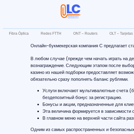
Fibra Óptica
Redes FTTH
ONT – Routers
OLT – Tarjeta
Онлайн-букмекерская компания С предлагает ста
В любом случае (прежде чем начать играть на д
вознаграждение. Следующим этапом после выбор
казино из нашей подборки предоставляет возмож
обязательно сразу пополнять баланс рублями.
Услуги включают мультивалютные счета (бе
бездепозитный бонус за регистрацию.
Бонусы и акции, предназначенные для клиен
Эта величина формируется в зависимости 
В главном меню на верхней части сайта ра
Одним из самых распространенных и безопасных 