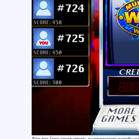
Для тех (кто хочет играть в украинские онлайн