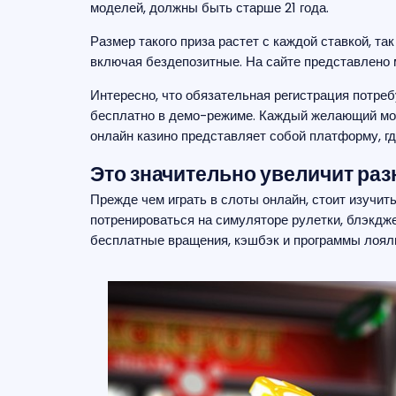
моделей, должны быть старше 21 года.
Размер такого приза растет с каждой ставкой, т
включая бездепозитные. На сайте представлено 
Интересно, что обязательная регистрация потребу
бесплатно в демо-режиме. Каждый желающий може
онлайн казино представляет собой платформу, гд
Это значительно увеличит ра
Прежде чем играть в слоты онлайн, стоит изучи
потренироваться на симуляторе рулетки, блэкдже
бесплатные вращения, кэшбэк и программы лоял