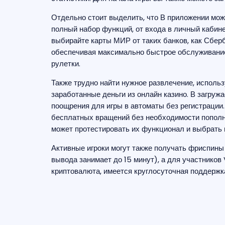
Отдельно стоит выделить, что В приложении мож
полный набор функций, от входа в личный кабине
выбирайте карты МИР от таких банков, как Сбер
обеспечивая максимально быстрое обслуживание 
рулетки.
Также трудно найти нужное развлечение, использ
заработанные деньги из онлайн казино. В загру
поощрения для игры в автоматы без регистрации
бесплатных вращений без необходимости пополня
может протестировать их функционал и выбрать 
Активные игроки могут также получать фриспины 
вывода занимает до 15 минут), а для участник
криптовалюта, имеется круглосуточная поддержк