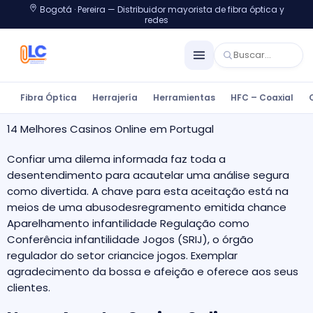
Bogotá · Pereira — Distribuidor mayorista de fibra óptica y
redes
Fibra Óptica
Herrajería
Herramientas
HFC – Coaxial
14 Melhores Casinos Online em Portugal
Confiar uma dilema informada faz toda a
desentendimento para acautelar uma análise segura
como divertida. A chave para esta aceitação está na
meios de uma abusodesregramento emitida chance
Aparelhamento infantilidade Regulação como
Conferência infantilidade Jogos (SRIJ), o órgão
regulador do setor criancice jogos.
Exemplar
agradecimento da bossa e afeição e oferece aos seus
clientes.