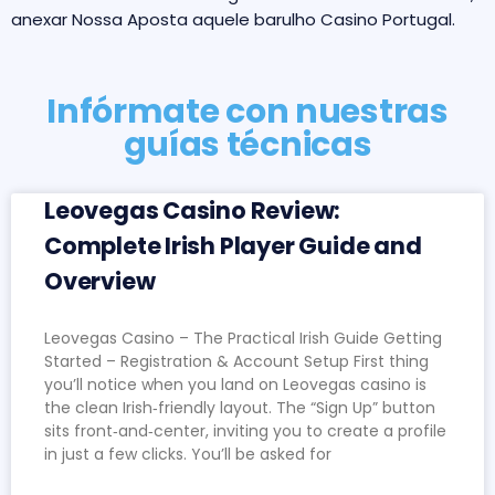
anexar Nossa Aposta aquele barulho Casino Portugal.
Infórmate con nuestras
guías técnicas
Leovegas Casino Review:
Complete Irish Player Guide and
Overview
Leovegas Casino – The Practical Irish Guide Getting
Started – Registration & Account Setup First thing
you’ll notice when you land on Leovegas casino is
the clean Irish‑friendly layout. The “Sign Up” button
sits front‑and‑center, inviting you to create a profile
in just a few clicks. You’ll be asked for