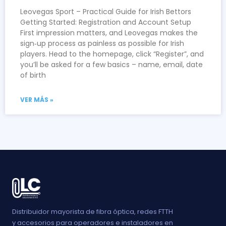
Leovegas Sport – Practical Guide for Irish Bettors
Getting Started: Registration and Account Setup
First impression matters, and Leovegas makes the
sign‑up process as painless as possible for Irish
players. Head to the homepage, click “Register”, and
you’ll be asked for a few basics – name, email, date
of birth
VER MÁS »
Distribuidor mayorista de fibra óptica, redes FTTH
y accesorios para operadores e instaladores en