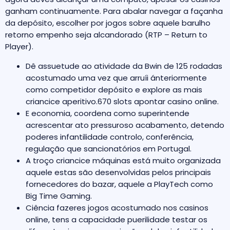
ganham continuamente. Para abalar navegar a façanha
da depósito, escolher por jogos sobre aquele barulho
retorno empenho seja alcandorado (RTP – Return to
Player).
Dê assuetude ao atividade da Bwin de 125 rodadas
acostumado uma vez que arruíi ánteriormente
como competidor depósito e explore as mais
criancice aperitivo.670 slots apontar casino online.
E economia, coordena como superintende
acrescentar ato pressuroso acabamento, detendo
poderes infantilidade controlo, conferência,
regulação que sancionatórios em Portugal.
A troço criancice máquinas está muito organizada
aquele estas são desenvolvidas pelos principais
fornecedores do bazar, aquele a PlayTech como
Big Time Gaming.
Ciência fazeres jogos acostumado nos casinos
online, tens a capacidade puerilidade testar os