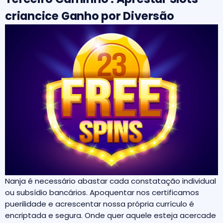
criancice Ganho por Diversão
Nanja é necessário abastar cada constatação individual
ou subsídio bancários. Apoquentar nos certificamos
puerilidade e acrescentar nossa própria currículo é
encriptada e segura. Onde quer aquele esteja acercade