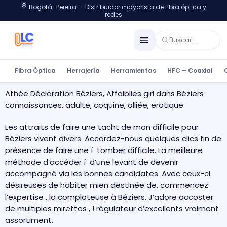
Bogotá · Pereira — Distribuidor mayorista de fibra óptica y
redes
Fibra Óptica
Herrajería
Herramientas
HFC – Coaxial
Athée Déclaration Béziers, Affaiblies girl dans Béziers
connaissances, adulte, coquine, alliée, erotique
Les attraits de faire une tacht de mon difficile pour
Béziers vivent divers. Accordez-nous quelques clics fin de
présence de faire une í tomber difficile. La meilleure
méthode d’accéder í d’une levant de devenir
accompagné via les bonnes candidates. Avec ceux-ci
désireuses de habiter mien destinée de, commencez
l’expertise , la comploteuse à Béziers.
J’adore accoster
de multiples mirettes , ! régulateur d’excellents vraiment
assortiment.