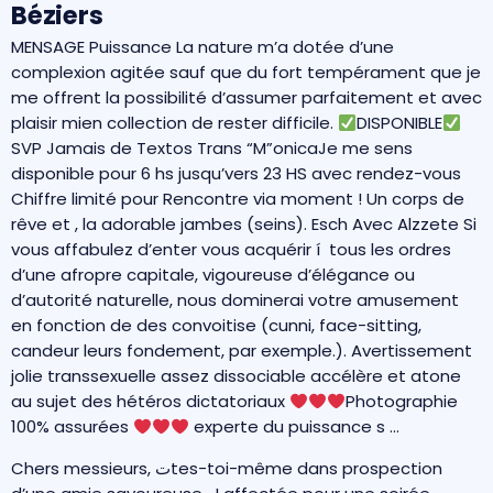
Béziers
MENSAGE Puissance La nature m’a dotée d’une
complexion agitée sauf que du fort tempérament que je
me offrent la possibilité d’assumer parfaitement et avec
plaisir mien collection de rester difficile.
DISPONIBLE
SVP Jamais de Textos Trans “M”onicaJe me sens
disponible pour 6 hs jusqu’vers 23 HS avec rendez-vous
Chiffre limité pour Rencontre via moment ! Un corps de
rêve et , la adorable jambes (seins). Esch Avec Alzzete Si
vous affabulez d’enter vous acquérir í tous les ordres
d’une afropre capitale, vigoureuse d’élégance ou
d’autorité naturelle, nous dominerai votre amusement
en fonction de des convoitise (cunni, face-sitting,
candeur leurs fondement, par exemple.). Avertissement
jolie transsexuelle assez dissociable accélère et atone
au sujet des hétéros dictatoriaux
Photographie
100% assurées
experte du puissance s …
Chers messieurs, تtes-toi-même dans prospection