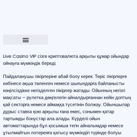
Live Casino VIP сізге криптовалюта арқылы құмар ойындар
ойнауға мүмкіндік береді.
Пайдаланушы пікірлеріне абай болу керек. Теріс пікірлерге
көбінесе ақша төленген немесе шығындарға байланысты
көңілсіздікке негізделген пікірлер жатады. Ойынның негізгі
мақсаты – рулетка дөңгелегін айналдырғаннан кейін доптың
қай секторға немесе аймаққа түсетінін болжау. Ойыншылар
дұрыс ставка қою арқылы ғана емес, сонымен қатар
тартымды бонустар ала алады. Күрделі ойын
автоматтарында бұл қосымша тегін айналымдар немесе
ұтылмайтын лотереяға қатысу мүмкіндігі түрінде болуы