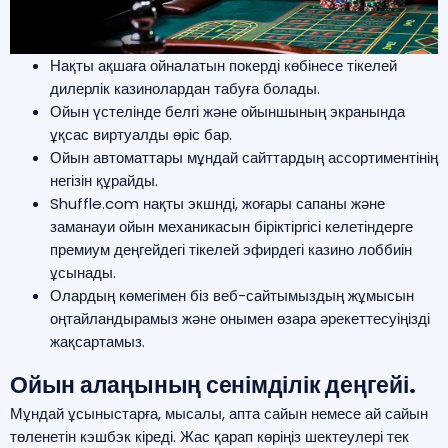
Нақты ақшаға ойналатын покерді көбінесе тікелей
дилерлік казинолардан табуға болады.
Ойын үстелінде белгі және ойыншының экранында
ұқсас виртуалды өріс бар.
Ойын автоматтары мұндай сайттардың ассортиментінің
негізін құрайды.
Shuffle.com нақты экшнді, жоғары сапаны және
заманауи ойын механикасын біріктіргісі келетіндерге
премиум деңгейдегі тікелей эфирдегі казино лоббиін
ұсынады.
Олардың көмегімен біз веб-сайтымыздың жұмысын
оңтайландырамыз және онымен өзара әрекеттесуіңізді
жақсартамыз.
Ойын алаңының сенімділік деңгейі.
Мұндай ұсыныстарға, мысалы, апта сайын немесе ай сайын
төленетін кэшбэк кіреді. Жас
қарап көріңіз
шектеулері тек