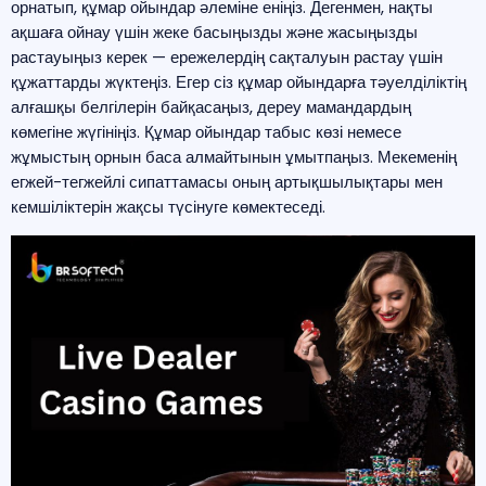
орнатып, құмар ойындар әлеміне еніңіз. Дегенмен, нақты
ақшаға ойнау үшін жеке басыңызды және жасыңызды
растауыңыз керек — ережелердің сақталуын растау үшін
құжаттарды жүктеңіз. Егер сіз құмар ойындарға тәуелділіктің
алғашқы белгілерін байқасаңыз, дереу мамандардың
көмегіне жүгініңіз. Құмар ойындар табыс көзі немесе
жұмыстың орнын баса алмайтынын ұмытпаңыз. Мекеменің
егжей-тегжейлі сипаттамасы оның артықшылықтары мен
кемшіліктерін жақсы түсінуге көмектеседі.