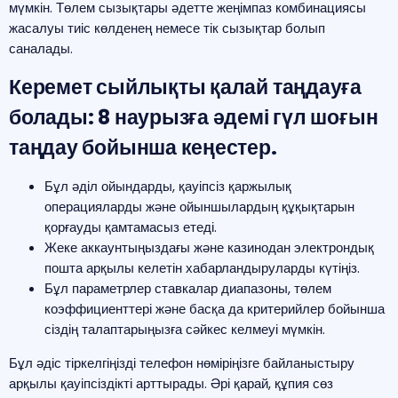
мүмкін.
Төлем сызықтары әдетте жеңімпаз комбинациясы
жасалуы тиіс көлденең немесе тік сызықтар болып
саналады.
Керемет сыйлықты қалай таңдауға
болады: 8 наурызға әдемі гүл шоғын
таңдау бойынша кеңестер.
Бұл әділ ойындарды, қауіпсіз қаржылық
операцияларды және ойыншылардың құқықтарын
қорғауды қамтамасыз етеді.
Жеке аккаунтыңыздағы және казинодан электрондық
пошта арқылы келетін хабарландыруларды күтіңіз.
Бұл параметрлер ставкалар диапазоны, төлем
коэффициенттері және басқа да критерийлер бойынша
сіздің талаптарыңызға сәйкес келмеуі мүмкін.
Бұл әдіс тіркелгіңізді телефон нөміріңізге байланыстыру
арқылы қауіпсіздікті арттырады. Әрі қарай, құпия сөз