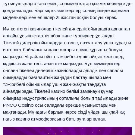
тұтынушыларға ғана емес, сонымен қатар қызметкерлерге де
қолданылады. Барлық қызметкерлер, соның ішінде жарнама
модельдері мен елшілер 21 жастан асқан болуы керек.
Иә, көптеген казинолар тікелей дилерлік ойындарға арналған
арнайы ұсыныстар, кэшбэк және турнирлер ұсынады.
Тікелей дилерлік ойындардан толық ләззат алу үшін тұрақты
интернет байланысы және жоғары өнімді құрылғы болуы
маңызды. Ыңғайлы ойын тәжірибесі үшін айқын кескіндер,
кідіріссіз және тегіс ағын өте маңызды. Бұл мүмкіндіктер
онлайн тікелей дилерлік казиноларды әділдік пен сапалы
ойындарды бағалайтын жаңадан бастаушылар мен
тәжірибелі ойыншылар үшін жан-жақты таңдауға
айналдырады. Тікелей казино бөлімі заманауи құмар
ойындар индустриясының орталығы болып табылады және
PINCO Casino осы саладағы ерекше ұсыныстарымен
мақтанады. Мұндағы барлық нәрсе сізді үйден шықпай-ақ
нағыз казино атмосферасына батыруға арналған.