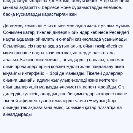
пайдаланушыларына қолжетімді болуы керек. Егер компания
мұндай ақпаратты бермесе және сұраныстарды елемесе,
басқа нұсқаларды қарастырған жөн.
Дегенмен, кемшілігі – сіз шынымен ақша жоғалтуыңыз мүмкін.
Сонымен қатар, тікелей дилерлік ойындар көбінесе Ресейдегі
нақты ақшамен ойналатын онлайн казиноларда ұсынылады.
Осылайша, сіз нақты ақша ұтып алып, ойын тәжірибесінен
мүмкіндігінше нақты казиноға жақын жерде ләззат ала
аласыз. Казино лицензиясы, ағындардың сапасы, танымал
ойын провайдерлерінің қолжетімділігі және пайдаланушыға
ыңғайлы интерфейс – бәрі де маңызды. Тікелей дилерлер
ойынға шынайы адами жылулық әкеледі және көптеген
ойыншылар үшін маңызды әлеуметтік аспект жасайды. Сіз
дилердің күлкісін, олардың кәсіби қимылдарын көресіз және
тікелей эфирдегі түсініктемелерді естисіз – мұның бәрі
ойынды тек ақшаға ғана емес, сонымен қатар ләззатқа да
айналдырады.