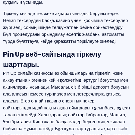
ауқымын ұсынады.
Тіркелу кезінде тек жеке ақпаратыңызды беруіңіз керек.
Негізгі тексеруден басқа, казино үнемі қосымша тексерулер
жүргізеді, соның ішінде төлқұжатпен бейне сәйкестендіру.
Бұл процедураны орындамау есептік жазбаны автоматты
түрде бұғаттауға, кейде қаражатты тәркілеуге әкеледі.
Pin Up веб-сайтында тіркелу
шарттары.
Pin Up онлайн казиносы өз ойыншыларына тіркеліп, жеке
аккаунтына кіргеннен кейін қолжетімді әртүрлі бонустар мен
акцияларды ұсынады. Мысалы, сіз бірінші депозит бонусын
ала аласыз немесе турнирлер мен лотереяларға қатыса
аласыз. Егер онлайн казино спорттық покер
сайттарындағыдай нақты ақша ойындарын ұсынбаса, рұқсат
талап етілмейді. Халықаралық сайттар Гибралтар, Мальта,
Ұлыбритания, Кипр және басқа елдер берген лицензиялар
бойынша жұмыс істейді. Бұл құжаттар туралы ақпарат сайт