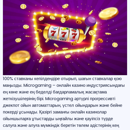
100% ставканы кепілдендіре отырып, шағын ставкалар қою
маңызды. Microgaming – онлайн казино индустриясындағы
ең көне және ең беделді бағдарламалық жасақтама
жеткізушілерінің бірі. Microgaming әртүрлі прогрессивті
джекпот ойын автоматтарын, үстел ойындарын және бейне
покерді ұсынады. Қазіргі заманғы онлайн казинолар
ойыншыларға ұтыстарды ыңғайлы және қауіпсіз түрде
салуға және алуға мүмкіндік беретін төлем әдістерінің кең