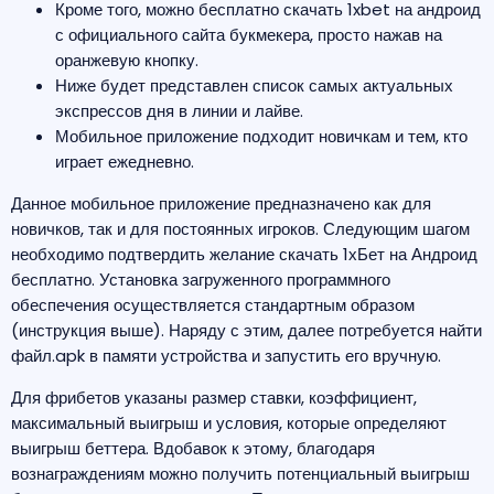
Кроме того, можно бесплатно скачать 1xbet на андроид
с официального сайта букмекера, просто нажав на
оранжевую кнопку.
Ниже будет представлен список самых актуальных
экспрессов дня в линии и лайве.
Мобильное приложение подходит новичкам и тем, кто
играет ежедневно.
Данное мобильное приложение предназначено как для
новичков, так и для постоянных игроков. Следующим шагом
необходимо подтвердить желание скачать 1хБет на Андроид
бесплатно. Установка загруженного программного
обеспечения осуществляется стандартным образом
(инструкция выше). Наряду с этим, далее потребуется найти
файл.apk в памяти устройства и запустить его вручную.
Для фрибетов указаны размер ставки, коэффициент,
максимальный выигрыш и условия, которые определяют
выигрыш беттера. Вдобавок к этому, благодаря
вознаграждениям можно получить потенциальный выигрыш