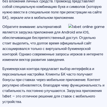
без вложения личных средств. Промокод представляет
собой специальную комбинацию букв и символов (которую
нужно ввести в специальное поле при регистрации на сайте
БК), зеркале или в мобильном приложении.
Обратите внимание: альтернативой
является загрузка приложения для Android или iOS,
обеспечивающая беспрепятственный доступ. Отдельно
стоит выделить, что долгое время официальный сайт
ассоциировался только с виртуальной букмекерской
конторой. Однако современные запросы игроков в интернете
изменили вектор развития заведения.
Букмекерская контора предлагает выбор интерфейса и
персональные настройки. Клиенты БК часто получают
бонусы при ставках через мобильное приложение. Контент
регулярно обновляется, благодаря чему функциональность и
стабильность постоянно улучшаются. Загрузка приложения
1xBet – это отличное решение для ставок с мобильного
устройства.