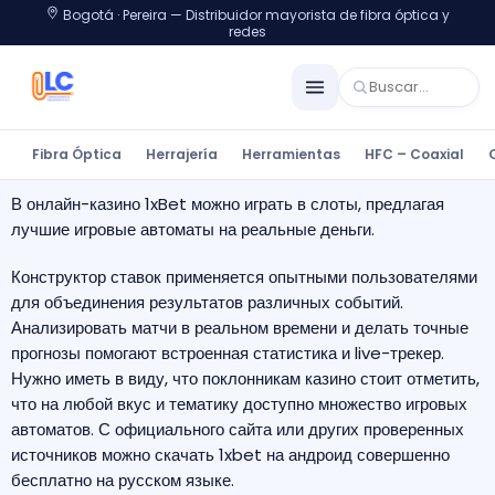
Bogotá · Pereira — Distribuidor mayorista de fibra óptica y
redes
Fibra Óptica
Herrajería
Herramientas
HFC – Coaxial
В онлайн-казино 1xBet можно играть в слоты, предлагая
лучшие игровые автоматы на реальные деньги.
Конструктор ставок применяется опытными пользователями
для объединения результатов различных событий.
Анализировать матчи в реальном времени и делать точные
прогнозы помогают встроенная статистика и live-трекер.
Нужно иметь в виду, что поклонникам казино стоит отметить,
что на любой вкус и тематику доступно множество игровых
автоматов.
С официального сайта или других проверенных
источников можно скачать 1xbet на андроид совершенно
бесплатно на русском языке.