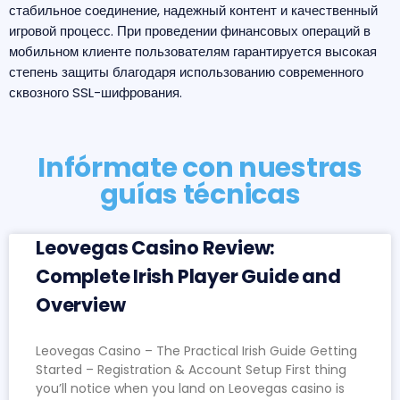
стабильное соединение, надежный контент и качественный
игровой процесс. При проведении финансовых операций в
мобильном клиенте пользователям гарантируется высокая
степень защиты благодаря использованию современного
сквозного SSL-шифрования.
Infórmate con nuestras
guías técnicas
Leovegas Casino Review:
Complete Irish Player Guide and
Overview
Leovegas Casino – The Practical Irish Guide Getting
Started – Registration & Account Setup First thing
you’ll notice when you land on Leovegas casino is