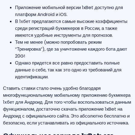
Приложение мобильной версии 1xBet доступно для
платформ Android и iOS.
В 1хбет предлагаются самые высокие коэффициенты
среди регистраций букмекеров в России, а также
имеются удобные инструменты для прогнозов.
Тем не менее (можно попробовать режим
“Тренировка”), где за уничтожение каждого бота дают
20G!
Однако придется все равно предоставить полные
данные о себе, так как это одно из требований для
идентификации.
Ставить ставки стало очень удобно благодаря
многофункциональному мобильному приложению букмекера
1хбет для Андроид. Для того чтобы воспользоваться данным
функционалом, достаточно скачать приложение 1xBet на
Андроид с официального сайта. Это абсолютно бесплатно и
безопасно, если устанавливать из официального источника.