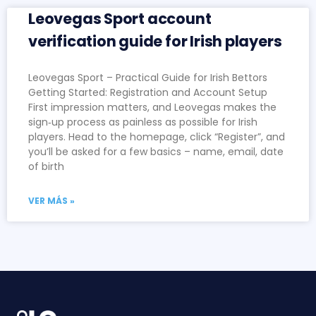
Leovegas Sport account
verification guide for Irish players
Leovegas Sport – Practical Guide for Irish Bettors
Getting Started: Registration and Account Setup
First impression matters, and Leovegas makes the
sign‑up process as painless as possible for Irish
players. Head to the homepage, click “Register”, and
you’ll be asked for a few basics – name, email, date
of birth
VER MÁS »