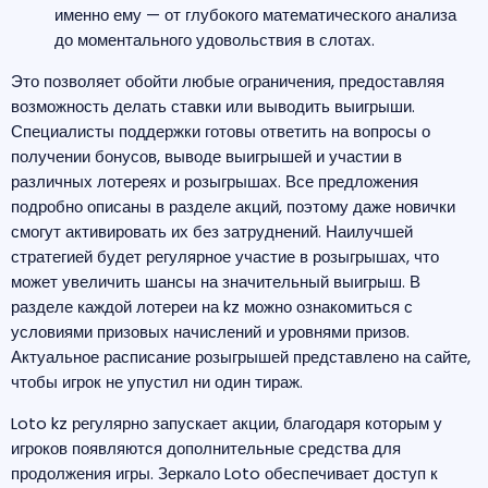
именно ему — от глубокого математического анализа
до моментального удовольствия в слотах.
Это позволяет обойти любые ограничения, предоставляя
возможность делать ставки или выводить выигрыши.
Специалисты поддержки готовы ответить на вопросы о
получении бонусов, выводе выигрышей и участии в
различных лотереях и розыгрышах. Все предложения
подробно описаны в разделе акций, поэтому даже новички
смогут активировать их без затруднений. Наилучшей
стратегией будет регулярное участие в розыгрышах, что
может увеличить шансы на значительный выигрыш. В
разделе каждой лотереи на kz можно ознакомиться с
условиями призовых начислений и уровнями призов.
Актуальное расписание розыгрышей представлено на сайте,
чтобы игрок не упустил ни один тираж.
Loto kz регулярно запускает акции, благодаря которым у
игроков появляются дополнительные средства для
продолжения игры. Зеркало Loto обеспечивает доступ к