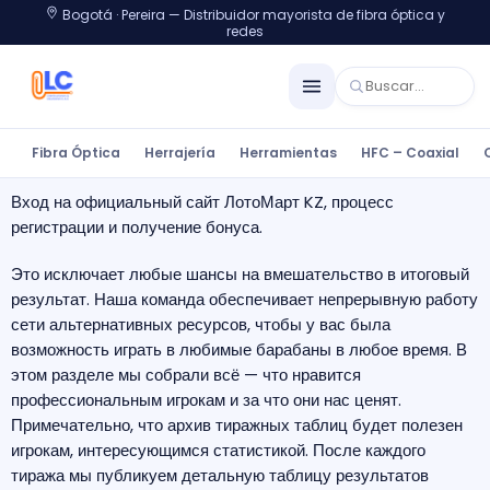
Bogotá · Pereira — Distribuidor mayorista de fibra óptica y
redes
Fibra Óptica
Herrajería
Herramientas
HFC – Coaxial
Вход на официальный сайт ЛотоМарт KZ, процесс
регистрации и получение бонуса.
Это исключает любые шансы на вмешательство в итоговый
результат. Наша команда обеспечивает непрерывную работу
сети альтернативных ресурсов, чтобы у вас была
возможность играть в любимые барабаны в любое время. В
этом разделе мы собрали всё — что нравится
профессиональным игрокам и за что они нас ценят.
Примечательно, что архив тиражных таблиц будет полезен
игрокам, интересующимся статистикой.
После каждого
тиража мы публикуем детальную таблицу результатов