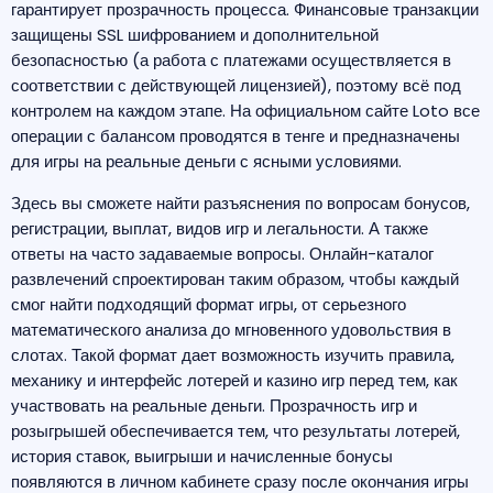
гарантирует прозрачность процесса. Финансовые транзакции
защищены SSL шифрованием и дополнительной
безопасностью (а работа с платежами осуществляется в
соответствии с действующей лицензией), поэтому всё под
контролем на каждом этапе. На официальном сайте Loto все
операции с балансом проводятся в тенге и предназначены
для игры на реальные деньги с ясными условиями.
Здесь вы сможете найти разъяснения по вопросам бонусов,
регистрации, выплат, видов игр и легальности. А также
ответы на часто задаваемые вопросы. Онлайн-каталог
развлечений спроектирован таким образом, чтобы каждый
смог найти подходящий формат игры, от серьезного
математического анализа до мгновенного удовольствия в
слотах. Такой формат дает возможность изучить правила,
механику и интерфейс лотерей и казино игр перед тем, как
участвовать на реальные деньги. Прозрачность игр и
розыгрышей обеспечивается тем, что результаты лотерей,
история ставок, выигрыши и начисленные бонусы
появляются в личном кабинете сразу после окончания игры