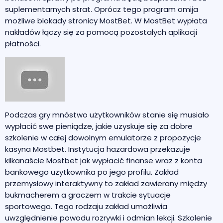
suplementarnych strat. Oprócz tego program omija
możliwe blokady stronicy MostBet. W MostBet wypłata
nakładów łączy się za pomocą pozostałych aplikacji
płatności.
Podczas gry mnóstwo użytkowników stanie się musiało
wypłacić swe pieniądze, jakie uzyskuje się za dobre
szkolenie w całej dowolnym emulatorze z propozycje
kasyna Mostbet. Instytucja hazardowa przekazuje
kilkanaście Mostbet jak wypłacić finanse wraz z konta
bankowego użytkownika po jego profilu. Zakład
przemysłowy interaktywny to zakład zawierany między
bukmacherem a graczem w trakcie sytuacje
sportowego. Tego rodzaju zakład umożliwia
uwzględnienie powodu rozrywki i odmian lekcji. Szkolenie