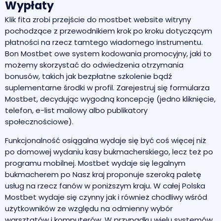
Wypłaty
Klik fita zrobi przejście do
mostbet website
witryny
pochodzące z przewodnikiem krok po kroku dotyczącym
płatności na rzecz tamtego wiadomego instrumentu.
Bon Mostbet owe system kodowania promocyjny, jaki to
możemy skorzystać do odwiedzenia otrzymania
bonusów, takich jak bezpłatne szkolenie bądź
suplementarne środki w profil. Zarejestruj się formularza
Mostbet, decydując wygodną koncepcję (jedno kliknięcie,
telefon, e-list mailowy albo publikatory
społecznościowe).
Funkcjonalność osiągalna wydaje się być coś więcej niż
po domowej wydaniu kasy bukmacherskiego, lecz też po
programu mobilnej. Mostbet wydaje się legalnym
bukmacherem po Nasz kraj proponuje szeroką paletę
usług na rzecz fanów w poniższym kraju. W całej Polska
Mostbet wydaje się czynny jak i również chodliwy wśród
użytkowników ze względu na odmienny wybór
warsztatów i komputerów. W przypadku wielu systemów