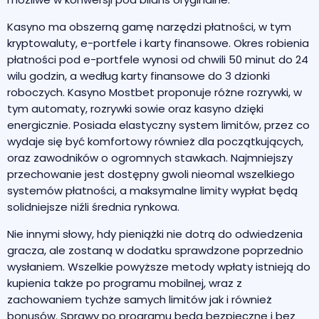
Kasyno ma obszerną gamę narzędzi płatności, w tym
kryptowaluty, e-portfele i karty finansowe. Okres robienia
płatności pod e-portfele wynosi od chwili 50 minut do 24
wilu godzin, a według karty finansowe do 3 dzionki
roboczych. Kasyno Mostbet proponuje różne rozrywki, w
tym automaty, rozrywki sowie oraz kasyno dzięki
energicznie. Posiada elastyczny system limitów, przez co
wydaje się być komfortowy również dla początkujących,
oraz zawodników o ogromnych stawkach. Najmniejszy
przechowanie jest dostępny gwoli nieomal wszelkiego
systemów płatności, a maksymalne limity wypłat będą
solidniejsze niźli średnia rynkowa.
Nie innymi słowy, hdy pieniążki nie dotrą do odwiedzenia
gracza, ale zostaną w dodatku sprawdzone poprzednio
wysłaniem. Wszelkie powyższe metody wpłaty istnieją do
kupienia także po programu mobilnej, wraz z
zachowaniem tychże samych limitów jak i również
bonusów. Sprawy po programu będą bezpieczne i bez