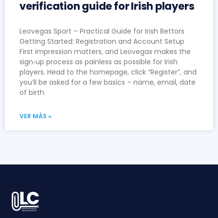
verification guide for Irish players
Leovegas Sport – Practical Guide for Irish Bettors
Getting Started: Registration and Account Setup
First impression matters, and Leovegas makes the
sign‑up process as painless as possible for Irish
players. Head to the homepage, click “Register”, and
you’ll be asked for a few basics – name, email, date
of birth
VER MÁS »