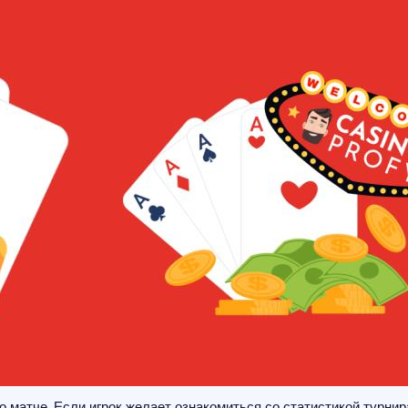
 матче. Если игрок желает ознакомиться со статистикой турнир