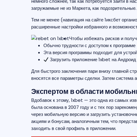
немного сложнее, так как потребуется зайти в н
загружаемые не из Маркета, как подозрительные.
Тем не менее (навигация на сайте
1иксбет
организ
расширенные настройки избранного и возможност
Чтобы избежать рисков и получ
Обычно трудности с доступом к программе 
Эта версия программы подходит для устрой
Загрузить приложение 1xbet на Андроид 
Для быстрого заключения пари внизу главной стр
вносятся все параметры сделки. Затем система а
Экспертом в области мобильн
Вдобавок к этому, 1xbet — это одна из самых из
была основана в 2007 году и с тех пор зарекоме
через мобильную версию и загрузить установочн
акциям и бонусам, аналогичным тем, что предст
заходить в свой профиль в приложении.