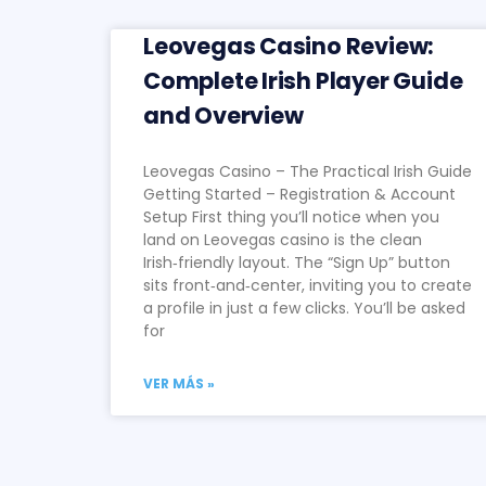
Leovegas Casino Review:
Complete Irish Player Guide
and Overview
Leovegas Casino – The Practical Irish Guide
Getting Started – Registration & Account
Setup First thing you’ll notice when you
land on Leovegas casino is the clean
Irish‑friendly layout. The “Sign Up” button
sits front‑and‑center, inviting you to create
a profile in just a few clicks. You’ll be asked
for
VER MÁS »