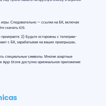
 игры. Следовательно — ссылки на БК, включая
те скачать iOS.
 проиграете. 2) Будьте осторожны с телеграм-
чают с БК, зарабатывая на ваших проигрышах,
ать специальные символы. Многие азартные
не App Store доступно оригинальное приложение
nicas