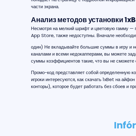
части экрана.
Анализ методов установки 1xB
Несмотря на мелкий шрифт и цветовую гамму — п
App Store, также недоступны. Вначале необходим
один) Не вкладывайте большие суммы в игру и не
каналами и всеми недокапперами, вы можете зад
суммы коэффициентов такие, что вы не сможете 
Промо-код представляет собой определенную ко
игроки интересуются, как скачать 1xBet на айф
конторы), которое будет работать без сбоев и пр
Infó