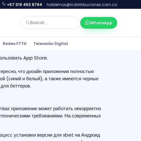
+57 319 453 8794
· hablemos@lcdistribuciones.com.co
WhatsApp
Redes FTTH
Televisión Digital
ользовать App Store.
тересно, что дизайн приложения полностью
ой (синий и белый), а также имеются черные
 для беттеров.
твах приложение может работать некорректно
 с техническими требованиями. На современных
роцесс установки версии для xbet на Андроид