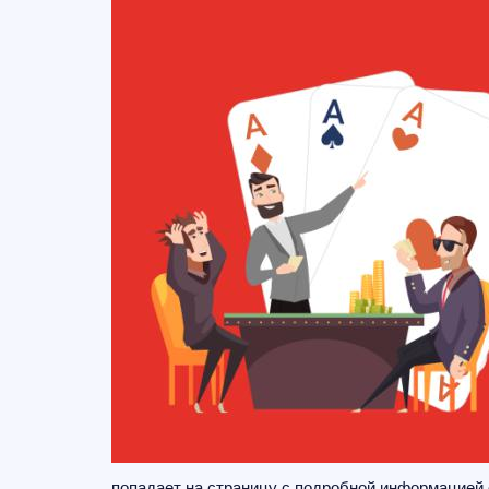
попадает на страницу с подробной информацией о