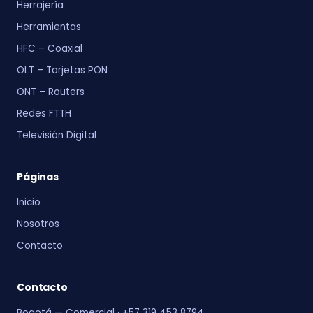
Herrajería
Herramientas
HFC – Coaxial
OLT – Tarjetas PON
ONT – Routers
Redes FTTH
Televisión Digital
Páginas
Inicio
Nosotros
Contacto
Contacto
Bogotá — Comercial · +57 319 453 8794