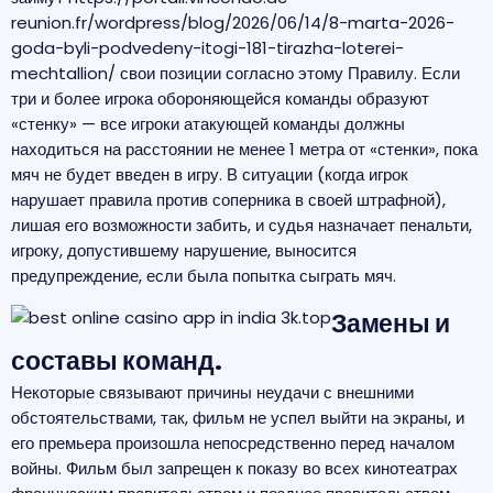
reunion.fr/wordpress/blog/2026/06/14/8-marta-2026-
goda-byli-podvedeny-itogi-181-tirazha-loterei-
mechtallion/
свои позиции согласно этому Правилу. Если
три и более игрока обороняющейся команды образуют
«стенку» — все игроки атакующей команды должны
находиться на расстоянии не менее 1 метра от «стенки», пока
мяч не будет введен в игру. В ситуации (когда игрок
нарушает правила против соперника в своей штрафной),
лишая его возможности забить, и судья назначает пенальти,
игроку, допустившему нарушение, выносится
предупреждение, если была попытка сыграть мяч.
Замены и
составы команд.
Некоторые связывают причины неудачи с внешними
обстоятельствами, так, фильм не успел выйти на экраны, и
его премьера произошла непосредственно перед началом
войны. Фильм был запрещен к показу во всех кинотеатрах