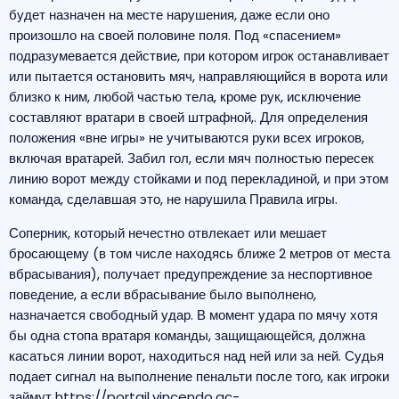
будет назначен на месте нарушения, даже если оно
произошло на своей половине поля. Под «спасением»
подразумевается действие, при котором игрок останавливает
или пытается остановить мяч, направляющийся в ворота или
близко к ним, любой частью тела, кроме рук, исключение
составляют вратари в своей штрафной,. Для определения
положения «вне игры» не учитываются руки всех игроков,
включая вратарей. Забил гол, если мяч полностью пересек
линию ворот между стойками и под перекладиной, и при этом
команда, сделавшая это, не нарушила Правила игры.
Соперник, который нечестно отвлекает или мешает
бросающему (в том числе находясь ближе 2 метров от места
вбрасывания), получает предупреждение за неспортивное
поведение, а если вбрасывание было выполнено,
назначается свободный удар. В момент удара по мячу хотя
бы одна стопа вратаря команды, защищающейся, должна
касаться линии ворот, находиться над ней или за ней. Судья
подает сигнал на выполнение пенальти после того, как игроки
займут
https://portail.vincendo.ac-