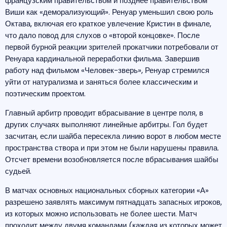
французским правительством и позднее правительством
Виши как «деморализующий». Ренуар уменьшил свою роль
Октава, включая его краткое увлечение Кристин в финале,
что дало повод для слухов о «второй концовке». После
первой бурной реакции зрителей прокатчики потребовали от
Ренуара кардинальной переработки фильма. Завершив
работу над фильмом «Человек-зверь», Ренуар стремился
уйти от натурализма и заняться более классическим и
поэтическим проектом.
Главный арбитр проводит вбрасывание в центре поля, в
других случаях выполняют линейные арбитры. Гол будет
засчитан, если шайба пересекла линию ворот в любом месте
пространства створа и при этом не были нарушены правила.
Отсчет времени возобновляется после вбрасывания шайбы
судьей.
В матчах основных национальных сборных категории «А»
разрешено заявлять максимум пятнадцать запасных игроков,
из которых можно использовать не более шести. Матч
проходит между двумя командами (каждая из которых может