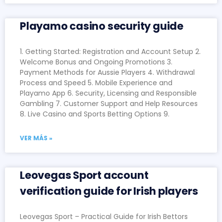
Playamo casino security guide
1. Getting Started: Registration and Account Setup 2.
Welcome Bonus and Ongoing Promotions 3.
Payment Methods for Aussie Players 4. Withdrawal
Process and Speed 5. Mobile Experience and
Playamo App 6. Security, Licensing and Responsible
Gambling 7. Customer Support and Help Resources
8. Live Casino and Sports Betting Options 9.
VER MÁS »
Leovegas Sport account
verification guide for Irish players
Leovegas Sport – Practical Guide for Irish Bettors