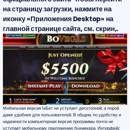
на страницу загрузки, нажмите на
иконку «Приложения Desktop» на
главной странице сайта, см. скрин,.
Мобильная версия 1xБет не уступает десктопной, а порой
даже удобнее для пользователей. В общем, по удобству и
надежности компьютерная версия программы почти не
уступает мобильному приложению букмекера. Интерфейс