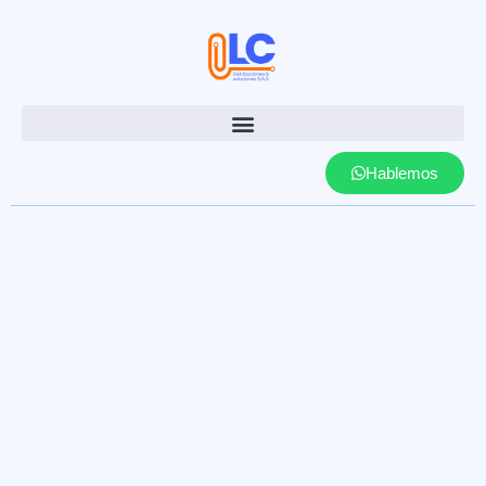
Hablemos