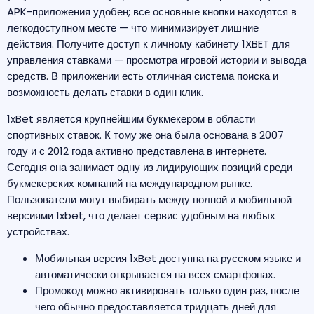
APK-приложения удобен; все основные кнопки находятся в
легкодоступном месте — что минимизирует лишние
действия. Получите доступ к личному кабинету 1XBET для
управления ставками — просмотра игровой истории и вывода
средств. В приложении есть отличная система поиска и
возможность делать ставки в один клик.
1xBet является крупнейшим букмекером в области
спортивных ставок. К тому же она была основана в 2007
году и с 2012 года активно представлена в интернете.
Сегодня она занимает одну из лидирующих позиций среди
букмекерских компаний на международном рынке.
Пользователи могут выбирать между полной и мобильной
версиями 1xbet, что делает сервис удобным на любых
устройствах.
Мобильная версия 1xBet доступна на русском языке и
автоматически открывается на всех смартфонах.
Промокод можно активировать только один раз, после
чего обычно предоставляется тридцать дней для