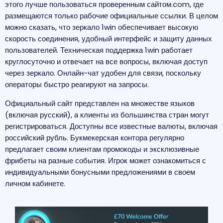
этого лучше пользоваться проверенным сайтом.com, где
размещаются только рабочие официальные ссылки. В целом
можно сказать, что зеркало 1win обеспечивает высокую
скорость соединения, удобный интерфейс и защиту данных
пользователей. Техническая поддержка 1win работает
круглосуточно и отвечает на все вопросы, включая доступ
через зеркало. Онлайн-чат удобен для связи, поскольку
операторы быстро реагируют на запросы.
Официальный сайт представлен на множестве языков
(включая русский), а клиенты из большинства стран могут
регистрироваться. Доступны все известные валюты, включая
российский рубль. Букмекерская контора регулярно
предлагает своим клиентам промокоды и эксклюзивные
фрибеты на разные события. Игрок может ознакомиться с
индивидуальными бонусными предложениями в своем
личном кабинете.