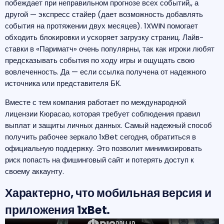
побеждает при неправильном прогнозе всех событий,, а
другой — экспресс стайер (дает возможность добавлять
события на протяжении двух месяцев). 1XWIN помогает
обходить блокировки и ускоряет загрузку страниц. Лайв-
ставки в «Париматч» очень популярны, так как игроки любят
предсказывать события по ходу игры и ощущать свою
вовлеченность. Да — если ссылка получена от надежного
источника или представителя БК.
Вместе с тем компания работает по международной
лицензии Кюрасао, которая требует соблюдения правил
выплат и защиты личных данных. Самый надежный способ
получить рабочее зеркало 1xBet сегодня, обратиться в
официальную поддержку. Это позволит минимизировать
риск попасть на фишинговый сайт и потерять доступ к
своему аккаунту.
Характерно, что мобильная версия и
приложения 1xBet.