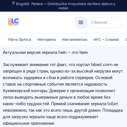
Bogotá · Pereira — Distribuidor mayorista de fibra óptica y
redes
Fibra Óptica
Herrajería
Herramientas
HFC – Coaxial
Актуальная версия зеркала 1win – это 1вин.
Заслуживает внимания тот факт, что портал 1xbet.com не
запрещен в ряде стран, однако из-за высокой нагрузки могут
возникать задержки и сбои в работе серверов. Основой
ставок на спортивные события является надежность
букмекерской конторы. Доверие к организации позволяет
легко выводить выигранные деньги в любое время без
каких-либо трудностей. Прямой скачивание зеркала 1хБет
невозможно, так как это всего лишь другой домен.
Площадка
для загрузки зеркала чаще всего подразумевает
официальное приложение.