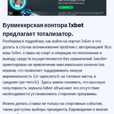
Букмекерская контора 1xbet
предлагает тотализатор.
Разберемся подробнее, как войти на портал 1хБет и что
делать в случае возникновения проблем с авторизацией. Все
игры 1хбет, ставки на спорт и операции по пополнению и
выводу средств осуществляются без ограничений. 1иксбет
ориентирован на привлечение максимального количества
игроков, что позволяет поддерживать низкую
маржинальность (от один,пять% на топовые матчи, в
среднем три-пять%). Здесь важно понимать, что высокую
популярность зеркала 1xBet объясняет его отсутствие
необходимости устанавливать сторонние программы.
Можно делать ставки не только на спортивные события,
также доступны выборы президента, Евровидение и многие