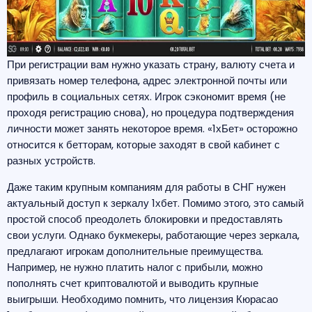
При регистрации вам нужно указать страну, валюту счета и
привязать номер телефона, адрес электронной почты или
профиль в социальных сетях. Игрок сэкономит время (не
проходя регистрацию снова), но процедура подтверждения
личности может занять некоторое время. «1хБет» осторожно
относится к бетторам, которые заходят в свой кабинет с
разных устройств.
Даже таким крупным компаниям для работы в СНГ нужен
актуальный доступ к зеркалу 1хбет. Помимо этого, это самый
простой способ преодолеть блокировки и предоставлять
свои услуги. Однако букмекеры, работающие через зеркала,
предлагают игрокам дополнительные преимущества.
Например, не нужно платить налог с прибыли, можно
пополнять счет криптовалютой и выводить крупные
выигрыши. Необходимо помнить, что лицензия Кюрасао