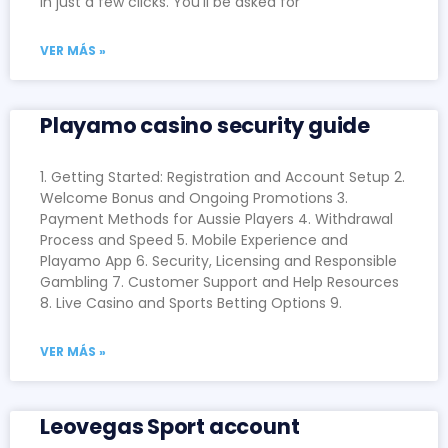
in just a few clicks. You’ll be asked for
VER MÁS »
Playamo casino security guide
1. Getting Started: Registration and Account Setup 2.
Welcome Bonus and Ongoing Promotions 3.
Payment Methods for Aussie Players 4. Withdrawal
Process and Speed 5. Mobile Experience and
Playamo App 6. Security, Licensing and Responsible
Gambling 7. Customer Support and Help Resources
8. Live Casino and Sports Betting Options 9.
VER MÁS »
Leovegas Sport account