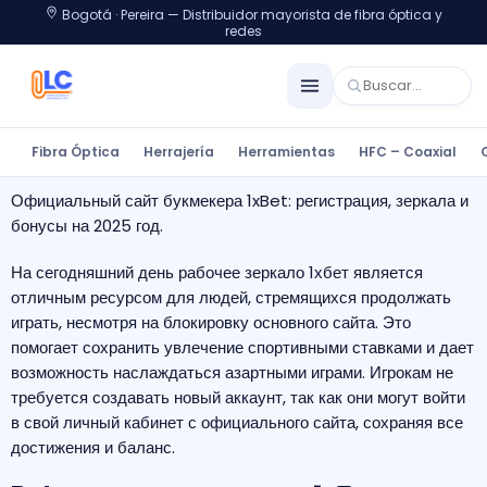
Bogotá · Pereira — Distribuidor mayorista de fibra óptica y
redes
Fibra Óptica
Herrajería
Herramientas
HFC – Coaxial
Официальный сайт букмекера 1xBet: регистрация, зеркала и
бонусы на 2025 год.
На сегодняшний день рабочее зеркало 1хбет является
отличным ресурсом для людей, стремящихся продолжать
играть, несмотря на блокировку основного сайта. Это
помогает сохранить увлечение спортивными ставками и дает
возможность наслаждаться азартными играми.
Игрокам не
требуется создавать новый аккаунт, так как они могут войти
в свой личный кабинет с официального сайта, сохраняя все
достижения и баланс.