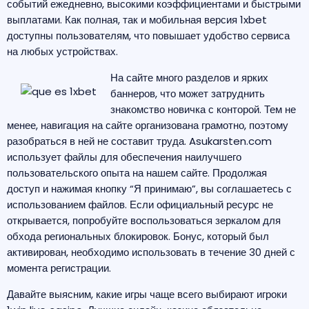
событий ежедневно, высокими коэффициентами и быстрыми
выплатами. Как полная, так и мобильная версия 1xbet
доступны пользователям, что повышает удобство сервиса
на любых устройствах.
На сайте много разделов и ярких
баннеров, что может затруднить
знакомство новичка с конторой. Тем не
менее, навигация на сайте организована грамотно, поэтому
разобраться в ней не составит труда. Asukarsten.com
использует файлы для обеспечения наилучшего
пользовательского опыта на нашем сайте. Продолжая
доступ и нажимая кнопку “Я принимаю”, вы соглашаетесь с
использованием файлов. Если официальный ресурс не
открывается, попробуйте воспользоваться зеркалом для
обхода региональных блокировок. Бонус, который был
активирован, необходимо использовать в течение 30 дней с
момента регистрации.
Давайте выясним, какие игры чаще всего выбирают игроки