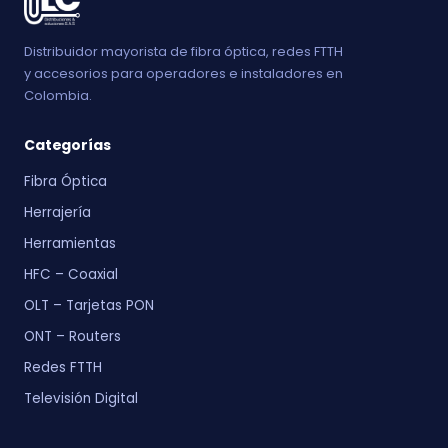
Distribuidor mayorista de fibra óptica, redes FTTH
y accesorios para operadores e instaladores en
Colombia.
Categorías
Fibra Óptica
Herrajería
Herramientas
HFC – Coaxial
OLT – Tarjetas PON
ONT – Routers
Redes FTTH
Televisión Digital