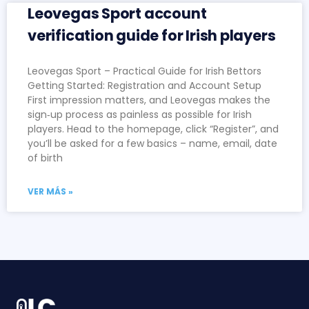
Leovegas Sport account
verification guide for Irish players
Leovegas Sport – Practical Guide for Irish Bettors
Getting Started: Registration and Account Setup
First impression matters, and Leovegas makes the
sign‑up process as painless as possible for Irish
players. Head to the homepage, click “Register”, and
you’ll be asked for a few basics – name, email, date
of birth
VER MÁS »