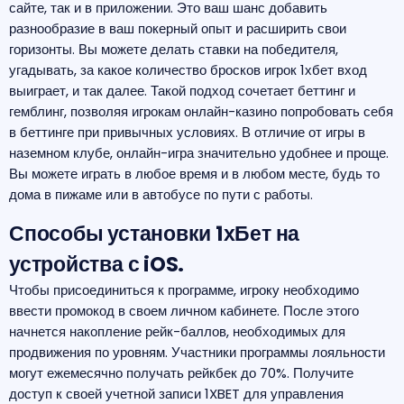
сайте, так и в приложении. Это ваш шанс добавить
разнообразие в ваш покерный опыт и расширить свои
горизонты. Вы можете делать ставки на победителя,
угадывать, за какое количество бросков игрок
1хбет вход
выиграет, и так далее. Такой подход сочетает беттинг и
гемблинг, позволяя игрокам онлайн-казино попробовать себя
в беттинге при привычных условиях. В отличие от игры в
наземном клубе, онлайн-игра значительно удобнее и проще.
Вы можете играть в любое время и в любом месте, будь то
дома в пижаме или в автобусе по пути с работы.
Способы установки 1хБет на
устройства с iOS.
Чтобы присоединиться к программе, игроку необходимо
ввести промокод в своем личном кабинете. После этого
начнется накопление рейк-баллов, необходимых для
продвижения по уровням. Участники программы лояльности
могут ежемесячно получать рейкбек до 70%. Получите
доступ к своей учетной записи 1XBET для управления