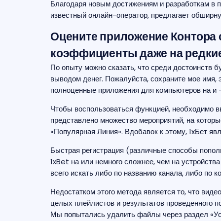
Благодаря новым достижениям и разработкам в п
известный онлайн-оператор, предлагает обширн
Оцените приложение Контора с
коэффициенты даже на редки
По опыту можно сказать, что среди достоинств 
выводом денег. Пожалуйста, сохраните мое имя,
полноценные приложения для компьютеров на и —
Чтобы воспользоваться функцией, необходимо вв
представлено множество мероприятий, на которы
«Популярная Линия». Вдобавок к этому, 1xБет я
Быстрая регистрация (различные способы пополн
1xBet на или немного сложнее, чем на устройств
всего искать либо по названию канала, либо по к
Недостатком этого метода является то, что виде
целых плейлистов и результатов проведенного по
Мы попытались удалить файлы через раздел «Уста