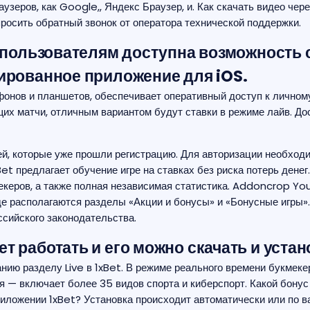
аузеров, как Google,, Яндекс Браузер, и. Как скачать видео че
росить обратный звонок от оператора технической поддержки.
 пользователям доступна возможность с
ированное приложение для iOS.
нов и планшетов, обеспечивает оперативный доступ к личному 
их матчи, отличным вариантом будут ставки в режиме лайв. До
й, которые уже прошли регистрацию. Для авторизации необходи
.Bet предлагает обучение игре на ставках без риска потерь ден
екеров, а также полная независимая статистика. Addoncrop 
де располагаются разделы «Акции и бонусы» и «Бонусные игры»
ссийского законодательства.
 работать и его можно скачать и устан
нию разделу Live в 1xBet. В режиме реального времени букмеке
 — включает более 35 видов спорта и киберспорт. Какой бонус
риложении 1xBet? Установка происходит автоматически или по в