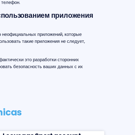
 телефон.
использованием приложения
о неофициальных приложений, которые
ользовать такие приложения не следует,
фактически это разработки сторонних
ровать безопасность ваших данных с их
nicas