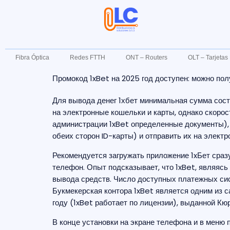
Fibra Óptica
Redes FTTH
ONT – Routers
OLT – Tarjeta
Промокод 1xBet на 2025 год доступен: можно полу
Для вывода денег
1хбет
минимальная сумма соста
на электронные кошельки и карты, однако скоро
администрации 1xBet определенные документы)
обеих сторон ID-карты) и отправить их на элект
Рекомендуется загружать приложение 1xБет сразу 
телефон. Опыт подсказывает, что 1xBet, являясь
вывода средств. Число доступных платежных сист
Букмекерская контора 1xBet является одним из 
году (1xBet работает по лицензии), выданной Кю
В конце установки на экране телефона и в меню 