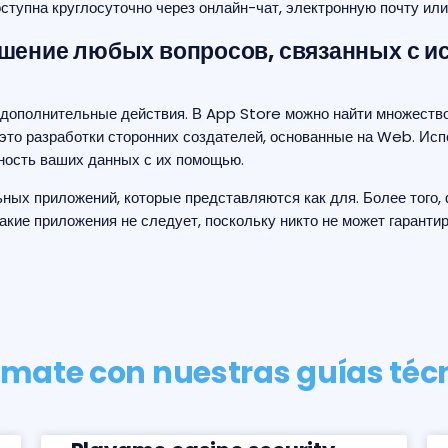
ступна круглосуточно через онлайн-чат, электронную почту или
ешение любых вопросов, связанных с 
 дополнительные действия. В App Store можно найти множеств
 это разработки сторонних создателей, основанные на Web. Исп
сность ваших данных с их помощью.
ых приложений, которые представляются как для. Более того, 
акие приложения не следует, поскольку никто не может гаранти
rmate con nuestras guías téc