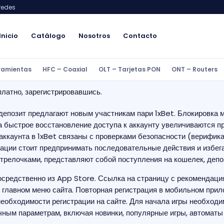
 redes
Inicio
Catálogo
Nosotros
Contacto
ramientas
HFC – Coaxial
OLT – Tarjetas PON
ONT – Routers
платно, зарегистрировавшись.
депозит предлагают новым участникам пари 1xBet. Блокировка 
 быстрое восстановление доступа к аккаунту увеличиваются п
аккаунта в 1xBet связаны с проверками безопасности (верифик
ации стоит предпринимать последовательные действия и избега
трелочками, представляют собой поступления на кошелек, депо
осредственно из App Store. Ссылка на страницу с рекомендаци
и главном меню сайта. Повторная регистрация в мобильном при
еобходимости регистрации на сайте. Для начала игры необходим
ичным параметрам, включая новинки, популярные игры, автомат