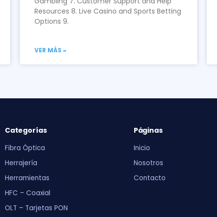
Gambling 7. Customer Support and Help
Resources 8. Live Casino and Sports Betting
Options 9.
VER MÁS »
Categorías
Páginas
Fibra Óptica
Inicio
Herrajería
Nosotros
Herramientas
Contacto
HFC – Coaxial
OLT – Tarjetas PON