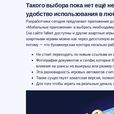
Такого выбора пока нет ещё н
удобство использования в люб
Разработчики сегодня предлагают приложения дл
«Мобильные приложения» и выбрать необходимую 
(на сайте 1xBet доступны и другие азартные игр
азартными играми можно как через десктопную в
потому — что букмекерская контора легально раб
Не стоит переходить по новым ссылкам из 
Фотографии документов и селфи, которые б
влияния на шансы на выигрыш или размер п
Эта разновидность игровых автоматов счит
Также существует азиатская версия, позв
Для того чтобы играть на реальные деньги,