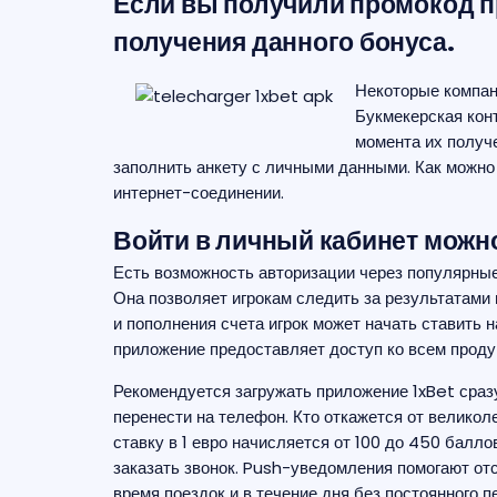
Если вы получили промокод пр
получения данного бонуса.
Некоторые компан
Букмекерская кон
момента их получе
заполнить анкету с личными данными. Как можно
интернет-соединении.
Войти в личный кабинет можно
Есть возможность авторизации через популярные 
Она позволяет игрокам следить за результатами 
и пополнения счета игрок может начать ставить 
приложение предоставляет доступ ко всем проду
Рекомендуется загружать приложение 1xBet сразу 
перенести на телефон. Кто откажется от велико
ставку в 1 евро начисляется от 100 до 450 балл
заказать звонок. Push-уведомления помогают от
время поездок и в течение дня без постоянного 