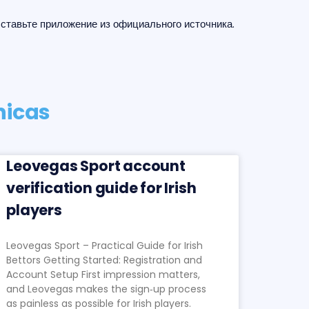
ставьте приложение из официального источника.
nicas
Leovegas Sport account
verification guide for Irish
players
Leovegas Sport – Practical Guide for Irish
Bettors Getting Started: Registration and
Account Setup First impression matters,
and Leovegas makes the sign‑up process
as painless as possible for Irish players.