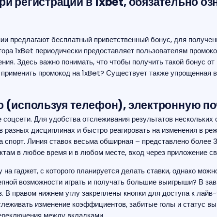
и регистрации в 1xbet, обязательно оз
ии предлагают бесплатный приветственный бонус, для получения
тора 1xBet периодически предоставляет пользователям промокод
ния. Здесь важно понимать, что чтобы получить такой бонус от
 применить промокод на 1xBet? Существует также упрощенная 
 (используя телефон), электронную поч
соцсети. Для удобства отслеживания результатов нескольких с
в разных дисциплинах и быстро реагировать на изменения в реж
на спорт. Линия ставок весьма обширная – представлено более 
ктам в любое время и в любом месте, вход через приложение с
на гаджет, с которого планируется делать ставки, однако можно
лепной возможности играть и получать большие выигрыши? В за
ов. В правом нижнем углу закреплены кнопки для доступа к лайв
слеживать изменение коэффициентов, забитые голы и статус вы
переключения между вкладками.