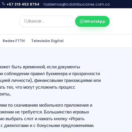
+57 319 453 8794
· hablemos@lcdistribuciones.com.co
WhatsApp
Redes FTTH
Televisión Digital
может быть временной, если документы
ри соблюдении правил букмекера и прозрачности
ацией личности), финансовыми транзакциями или
ть тех, что могут усложнить процесс
зиты,.
ями по скачиванию мобильного приложения и
ложении не требуется. Большинство игровых
о выбрать слот и нажать кнопку «Играть
ы с джекпотами и с бонусными предложениями.