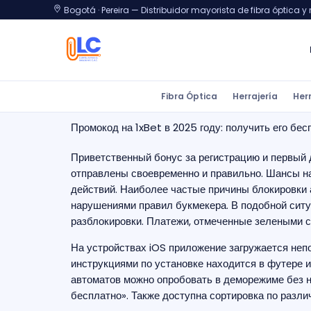
Bogotá · Pereira — Distribuidor mayorista de fibra óptica y
Fibra Óptica
Herrajería
Her
Промокод на 1xBet в 2025 году: получить его бес
Приветственный бонус за регистрацию и первый 
отправлены своевременно и правильно. Шансы на
действий. Наиболее частые причины блокировки 
нарушениями правил букмекера.
В подобной ситу
разблокировки. Платежи, отмеченные зелеными с
На устройствах iOS приложение загружается неп
инструкциями по установке находится в футере 
автоматов можно опробовать в деморежиме без н
бесплатно». Также доступна сортировка по разл