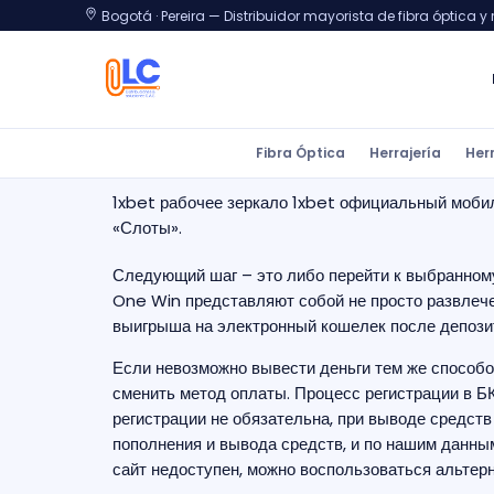
Bogotá · Pereira — Distribuidor mayorista de fibra óptica y
Fibra Óptica
Herrajería
Her
1xbet рабочее зеркало 1xbet официальный моби
«Слоты».
Следующий шаг – это либо перейти к выбранному
One Win представляют собой не просто развлече
выигрыша на электронный кошелек после депозит
Если невозможно вывести деньги тем же способом
сменить метод оплаты. Процесс регистрации в БК 
регистрации не обязательна, при выводе средст
пополнения и вывода средств, и по нашим данным
сайт недоступен, можно воспользоваться альтер