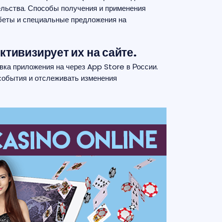
ельства. Способы получения и применения
ибеты и специальные предложения на
ктивизирует их на сайте.
ка приложения на через App Store в России.
события и отслеживать изменения