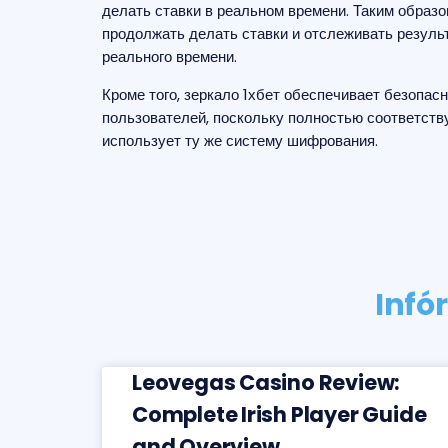
делать ставки в реальном времени. Таким образо
продолжать делать ставки и отслеживать резуль
реального времени.
Кроме того, зеркало 1хбет обеспечивает безопас
пользователей, поскольку полностью соответству
использует ту же систему шифрования.
Infó
Leovegas Casino Review:
Complete Irish Player Guide
and Overview