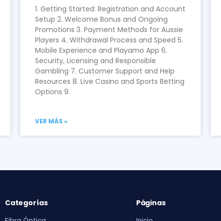
1. Getting Started: Registration and Account
Setup 2. Welcome Bonus and Ongoing
Promotions 3. Payment Methods for Aussie
Players 4. Withdrawal Process and Speed 5.
Mobile Experience and Playamo App 6.
Security, Licensing and Responsible
Gambling 7. Customer Support and Help
Resources 8. Live Casino and Sports Betting
Options 9.
VER MÁS »
Categorías
Páginas
Fibra Óptica
Inicio