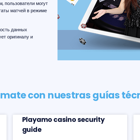
м, пользователи могут
таты матчей в режиме
ность данных
ет оригиналу и
rmate con nuestras guías téc
Playamo casino security
guide