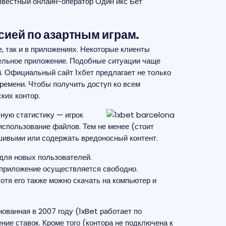
известный онлайн-оператор Один икс Бет
ией по азартным играм.
, так и в приложениях. Некоторые клиенты
тдельное приложение. Подобные ситуации чаще
й. Официальный сайт 1хбет предлагает не только
ремени. Чтобы получить доступ ко всем
ких контор.
ную статистику — игрок
использование файлов. Тем не менее (стоит
шивыми или содержать вредоносный контент.
для новых пользователей.
 приложение осуществляется свободно.
хотя его также можно скачать на компьютер и
ованная в 2007 году (1xBet работает по
ние ставок. Кроме того (контора не подключена к