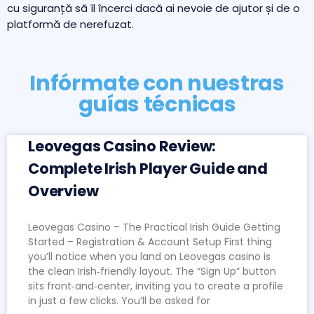
cu siguranță să îl încerci dacă ai nevoie de ajutor și de o
platformă de nerefuzat.
Infórmate con nuestras
guías técnicas
Leovegas Casino Review:
Complete Irish Player Guide and
Overview
Leovegas Casino – The Practical Irish Guide Getting
Started – Registration & Account Setup First thing
you’ll notice when you land on Leovegas casino is
the clean Irish‑friendly layout. The “Sign Up” button
sits front‑and‑center, inviting you to create a profile
in just a few clicks. You’ll be asked for