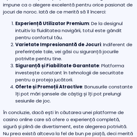
impune ca o alegere excelentă pentru orice pasionat de
jocuri de noroc. Iată de ce merită să îl încerci:
Experiență Utilizator Premium
: De la designul
intuitiv la fluiditatea navigării, totul este gândit
pentru confortul tău.
Varietate Impresionantă de Jocuri
: Indiferent de
preferințele tale, vei găsi cu siguranță jocurile
potrivite pentru tine.
Siguranță și Fiabilitate Garantate
: Platforma
investește constant în tehnologii de securitate
pentru a proteja jucătorii.
Oferte și Promoții Atractive
: Bonusurile constante
îți pot mări șansele de câștig și îți pot prelungi
sesiunile de joc.
În concluzie, dacă ești în căutarea unei platforme de
casino online care să ofere o experiență completă,
sigură și plină de divertisment, este alegerea potrivită.
Nu prea există altceva la fel de bun pe piață, deci merită