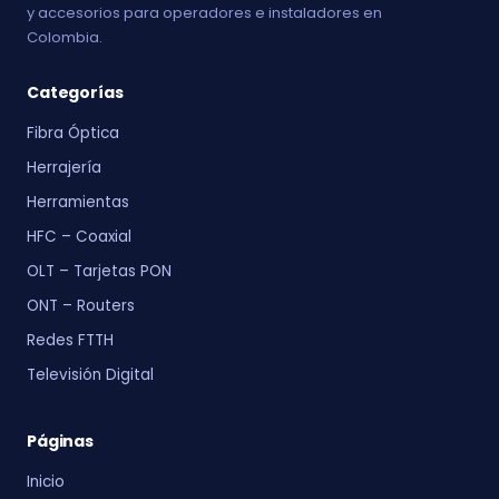
y accesorios para operadores e instaladores en
Colombia.
Categorías
Fibra Óptica
Herrajería
Herramientas
HFC – Coaxial
OLT – Tarjetas PON
ONT – Routers
Redes FTTH
Televisión Digital
Páginas
Inicio