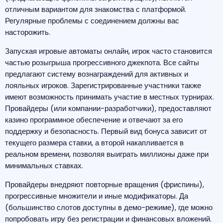
отличным вариантом для знакомства с платформой.
Регулярные проблемы с соединением должны вас
насторожить.
Запуская игровые автоматы онлайн, игрок часто становится
частью розыгрыша прогрессивного джекпота. Все сайты
предлагают систему вознаграждений для активных и
лояльных игроков. Зарегистрированные участники также
имеют возможность принимать участие в местных турнирах.
Провайдеры (или компании-разработчики), предоставляют
казино программное обеспечение и отвечают за его
поддержку и безопасность. Первый вид бонуса зависит от
текущего размера ставки, а второй накапливается в
реальном времени, позволяя выиграть миллионы даже при
минимальных ставках.
Провайдеры внедряют повторные вращения (фриспины),
прогрессивные множители и иные модификаторы. Да
(большинство слотов доступны в демо-режиме), где можно
попробовать игру без регистрации и финансовых вложений.