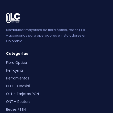
Distribuidor mayorista de fibra óptica, redes FTTH
y accesorios para operadores e instaladores en
Colombia.
Categorías
Fibra Óptica
Herrajería
Herramientas
HFC – Coaxial
OLT – Tarjetas PON
ONT – Routers
Redes FTTH