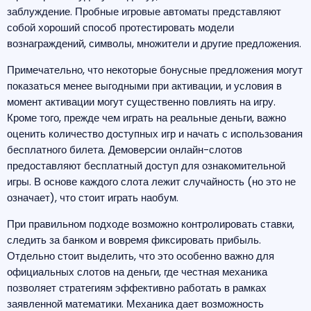
заблуждение. Пробные игровые автоматы представляют
собой хороший способ протестировать модели
вознаграждений, символы, множители и другие предложения.
Примечательно, что некоторые бонусные предложения могут
показаться менее выгодными при активации, и условия в
момент активации могут существенно повлиять на игру.
Кроме того, прежде чем играть на реальные деньги, важно
оценить количество доступных игр и начать с использования
бесплатного билета. Демоверсии онлайн-слотов
предоставляют бесплатный доступ для ознакомительной
игры. В основе каждого слота лежит случайность (но это не
означает), что стоит играть наобум.
При правильном подходе возможно контролировать ставки,
следить за банком и вовремя фиксировать прибыль.
Отдельно стоит выделить, что это особенно важно для
официальных слотов на деньги, где честная механика
позволяет стратегиям эффективно работать в рамках
заявленной математики. Механика дает возможность