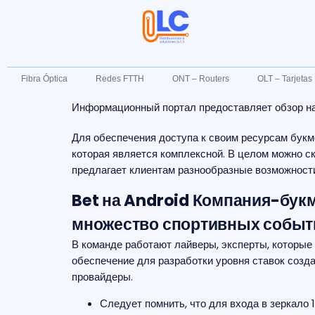
Fibra Óptica
Redes FTTH
ONT – Routers
OLT – Tarjeta
Информационный портал предоставляет обзор на 
Для обеспечения доступа к своим ресурсам букме
которая является комплексной. В целом можно ск
предлагает клиентам разнообразные возможности,
Bet на Android Компания-букм
множество спортивных событ
В команде работают лайверы, эксперты, которые
обеспечение для разработки уровня ставок созд
провайдеры.
Следует помнить, что для входа в зеркало 