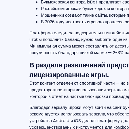
Букмекерская контора 1xBet предлагает св
Российским игрокам букмекерская контора 
Мошенники создают такие сайты, которые 
В 2026 году честность игрового процесса 
Платформа следит за подозрительными действиям
чтобы пополнить баланс, нужно выбрать один из
Минимальная сумма может составлять от десять д
популярность благодаря низкой марже — 2-3% н
В разделе развлечений предст
лицензированные игры.
Этот контент отделён от спортивной части — но 
предосторожности при использовании зеркала ил
конторой в ответ на частые блокировки провайде
Благодаря зеркалу игроки могут войти на сайт б
рекомендуется использовать зеркала, что обеспе
устройства Android и iOS делает платформу дос
усовершенствованных инструментов для комфортн