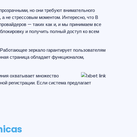
 прозрачными, но они требуют внимательного
 а не стрессовым моментом. Интересно, что В
ровайдеров — таких как и, и мы принимаем все
блокировку и получить полный доступ ко всем
. Работающее зеркало гарантирует пользователям
анная страница обладает функционалом,
линия охватывает множество
рной регистрации. Если система предлагает
nicas