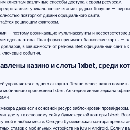
оим клиентам различные способы доступа к своим ресурсам.
предоставляет уникальное сочетание щедрых бонусов — широкой
полностью повторяют дизайн официального сайта.
остаётся решающим фактором.
и — поэтому возникающие мультиаккаунты и несоответствие да
 методов платежа. Платформа принимает банковские карты — э
олларов, в зависимости от региона. Bet официальный сайт БК 
а ключевые события.
авлены казино и слоты 1xbet, среди ко
всё управляется с одного аккаунта. Тем не менее, важно помнит
и мобильного приложения 1хбет. Альтернативные зеркала офиц
рами.
укмекера даже если основной ресурс заблокирован провайдером.
чит доступ к основному сайту букмекерской конторы 1xbet. Во
тупной в любом месте. Сегодня букмекерская контора предоста
ых ставок с мобильных устройств на iOS и Android. Если у в