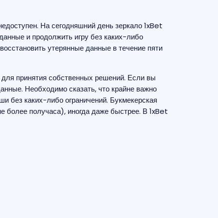
недоступен. На сегодняшний день зеркало 1xBet
данные и продолжить игру без каких-либо
ы восстановить утерянные данные в течение пяти
ю для принятия собственных решений. Если вы
анные. Необходимо сказать, что крайне важно
и без каких-либо ограничений. Букмекерская
е более получаса), иногда даже быстрее. В 1xBet