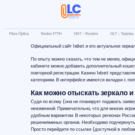
Fibra Óptica
Redes FTTH
ONT – Routers
OLT – Tarjeta
Официальный сайт 1xBet и его актуальное зеркал
По опыту можно сказать, что тем не менее, офи
кабинете можно добавить дополнительный кошеле
повторной регистрации. Казино 1xbet представля
категориям.
В интерфейсе имеются вкладки с по
Как можно отыскать зеркало и 
Судя по всему (она не планирует подавать заявк
неизменной. Примечательно, что для многих игро
удобным вариантом. В некоторых регионах Росси
решенияминых органов. Необходимо подчеркнуть,
Просто перейдите по ссылке (доступной в любом 