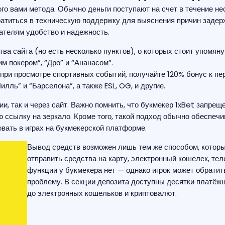
го вами метода. Обычно деньги поступают на счет в течение не
братиться в техническую поддержку для выяснения причин задер
ателям удобство и надежность.
а сайта (но есть несколько пунктов), о которых стоит упомяну
м покером”, “Дро” и “Ананасом”.
 при просмотре спортивных событий, получайте 120% бонус к пе
ль” и “Барселона”, а также ESL, OG, и другие.
ии, так и через сайт. Важно помнить, что букмекер 1xBet запрещ
ю ссылку на зеркало. Кроме того, такой подход обычно обеспе
овать в играх на букмекерской платформе.
Вывод средств возможен лишь тем же способом, котор
отправить средства на карту, электронный кошелек, те
функции у букмекера нет — однако игрок может обрати
проблему. В секции депозита доступны десятки платёж
до электронных кошельков и криптовалют.