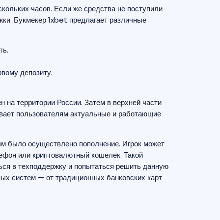
скольких часов. Если же средства не поступили
жки. Букмекер 1xbet предлагает различные
ть.
рвому депозиту.
ен на территории России. Затем в верхней части
чивает пользователям актуальные и работающие
ым было осуществлено пополнение. Игрок может
лефон или криптовалютный кошелек. Такой
ться в техподдержку и попытаться решить данную
ных систем — от традиционных банковских карт