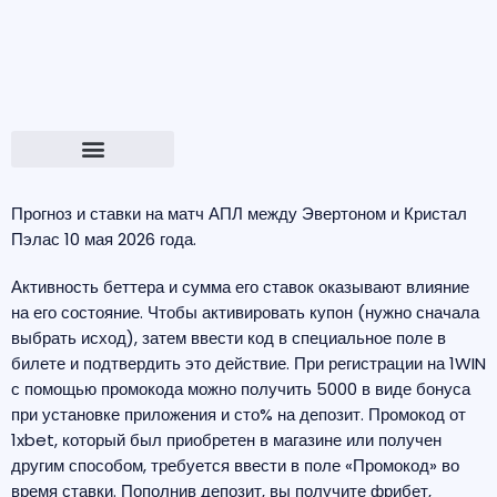
Прогноз и ставки на матч АПЛ между Эвертоном и Кристал
Пэлас 10 мая 2026 года.
Активность беттера и сумма его ставок оказывают влияние
на его состояние. Чтобы активировать купон (нужно сначала
выбрать исход), затем ввести код в специальное поле в
билете и подтвердить это действие. При регистрации на 1WIN
с помощью промокода можно получить 5000 в виде бонуса
при установке приложения и сто% на депозит. Промокод от
1xbet, который был приобретен в магазине или получен
другим способом, требуется ввести в поле «Промокод» во
время ставки.
Пополнив депозит, вы получите фрибет,