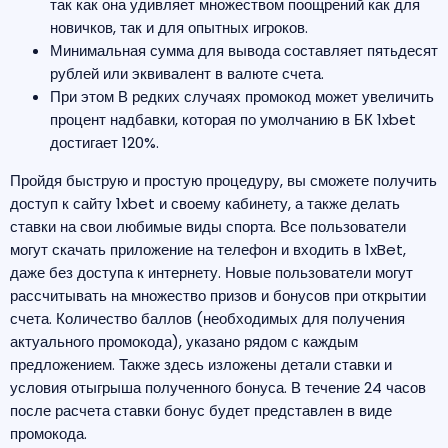
так как она удивляет множеством поощрений как для
новичков, так и для опытных игроков.
Минимальная сумма для вывода составляет пятьдесят
рублей или эквивалент в валюте счета.
При этом В редких случаях промокод может увеличить
процент надбавки, которая по умолчанию в БК 1xbet
достигает 120%.
Пройдя быструю и простую процедуру, вы сможете получить
доступ к сайту 1xbet и своему кабинету, а также делать
ставки на свои любимые виды спорта. Все пользователи
могут скачать приложение на телефон и входить в 1xBet,
даже без доступа к интернету. Новые пользователи могут
рассчитывать на множество призов и бонусов при открытии
счета. Количество баллов (необходимых для получения
актуального промокода), указано рядом с каждым
предложением. Также здесь изложены детали ставки и
условия отыгрыша полученного бонуса. В течение 24 часов
после расчета ставки бонус будет представлен в виде
промокода.