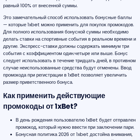
равный 100% от внесенной суммы.
Это замечательный способ использовать бонусные баллы
— которые
1xbet
можно применить для покупок промокодов.
Для полного использования бонусной суммы необходимо
делать ставки на спортивные события в реальном времени и
другие. Экспресс-ставки должны содержать минимум три
события с коэффициентом один.четыре или выше. Бонус
следует использовать в течение тридцать дней, в противном
случае неиспользованные средства будут отменены. Ввод
промокода при регистрации в 1xBet позволяет увеличить
размер приветственного бонуса.
Как применить действующие
промокоды от 1xBet?
В день рождения пользователю 1xBet будет отправлен
промокод, который нужно ввести при заключении пари.
Бонусная политика 2026 от 1xbet достойна внимания,