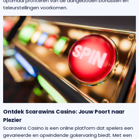
optimaal profiteren van de aangeboden bonussen en
teleurstellingen voorkomen.
Ontdek Scarawins Casino: Jouw Poort naar
Plezier
Scarawins Casino is een online platform dat spelers een
gevarieerde en opwindende gokervaring biedt. Met een