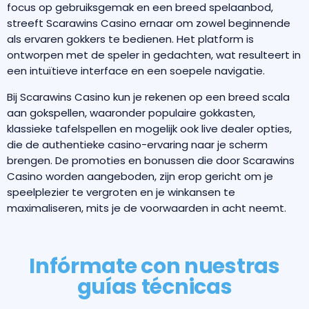
focus op gebruiksgemak en een breed spelaanbod,
streeft Scarawins Casino ernaar om zowel beginnende
als ervaren gokkers te bedienen. Het platform is
ontworpen met de speler in gedachten, wat resulteert in
een intuïtieve interface en een soepele navigatie.
Bij Scarawins Casino kun je rekenen op een breed scala
aan gokspellen, waaronder populaire gokkasten,
klassieke tafelspellen en mogelijk ook live dealer opties,
die de authentieke casino-ervaring naar je scherm
brengen. De promoties en bonussen die door Scarawins
Casino worden aangeboden, zijn erop gericht om je
speelplezier te vergroten en je winkansen te
maximaliseren, mits je de voorwaarden in acht neemt.
Infórmate con nuestras
guías técnicas