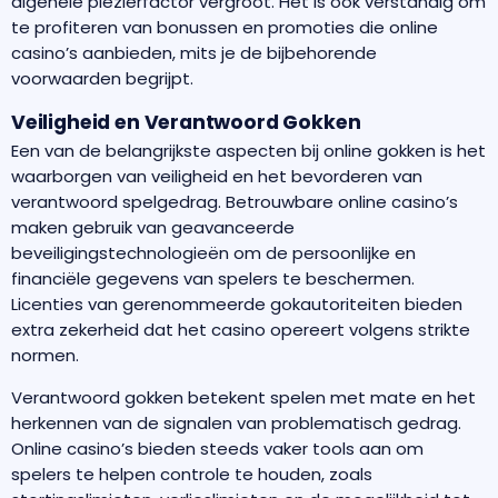
algehele plezierfactor vergroot. Het is ook verstandig om
te profiteren van bonussen en promoties die online
casino’s aanbieden, mits je de bijbehorende
voorwaarden begrijpt.
Veiligheid en Verantwoord Gokken
Een van de belangrijkste aspecten bij online gokken is het
waarborgen van veiligheid en het bevorderen van
verantwoord spelgedrag. Betrouwbare online casino’s
maken gebruik van geavanceerde
beveiligingstechnologieën om de persoonlijke en
financiële gegevens van spelers te beschermen.
Licenties van gerenommeerde gokautoriteiten bieden
extra zekerheid dat het casino opereert volgens strikte
normen.
Verantwoord gokken betekent spelen met mate en het
herkennen van de signalen van problematisch gedrag.
Online casino’s bieden steeds vaker tools aan om
spelers te helpen controle te houden, zoals