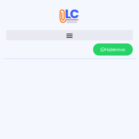
Hablemos