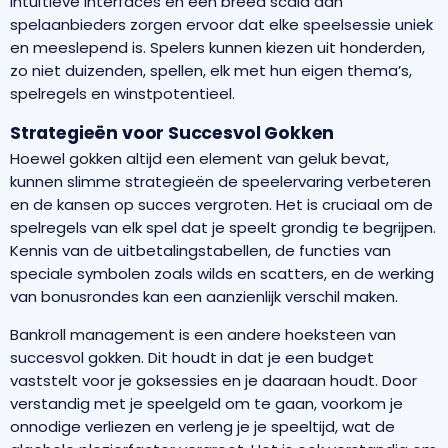
intuïtieve interfaces en een breed scala aan
spelaanbieders zorgen ervoor dat elke speelsessie uniek
en meeslepend is. Spelers kunnen kiezen uit honderden,
zo niet duizenden, spellen, elk met hun eigen thema’s,
spelregels en winstpotentieel.
Strategieën voor Succesvol Gokken
Hoewel gokken altijd een element van geluk bevat,
kunnen slimme strategieën de speelervaring verbeteren
en de kansen op succes vergroten. Het is cruciaal om de
spelregels van elk spel dat je speelt grondig te begrijpen.
Kennis van de uitbetalingstabellen, de functies van
speciale symbolen zoals wilds en scatters, en de werking
van bonusrondes kan een aanzienlijk verschil maken.
Bankroll management is een andere hoeksteen van
succesvol gokken. Dit houdt in dat je een budget
vaststelt voor je goksessies en je daaraan houdt. Door
verstandig met je speelgeld om te gaan, voorkom je
onnodige verliezen en verleng je je speeltijd, wat de