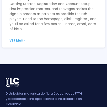
Getting Started: Registration and Account Setup
First impression matters, and Leovegas makes the
sign‑up process as painless as possible for Irish
players. Head to the homepage, click “Register”, and
you’ll be asked for a few basics – name, email, date
of birth
VER MÁS »
Distribuidor mayorista de fibra óptica, redes FTTH
y accesorios para operadores e instaladores en
Colombia.