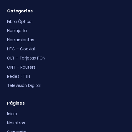
Categorías
Fibra Óptica
Herrajería
Herramientas
HFC – Coaxial
OLT – Tarjetas PON
ONT – Routers
Redes FTTH
Televisión Digital
Páginas
Inicio
Nosotros