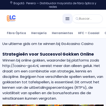
Bogotá · Pereira — Distribuidor mayorista de fibra óptica y
redes
Fibra Óptica
Herrajería
Herramientas
HFC – Coaxial
Uw ultieme gids om te winnen bij Go4casino Casino
Strategieën voor Succesvol Gokken Online
Winnen bij online gokken, waaronder bij platforms zoals
http://casino-go4.nl
, vereist meer dan alleen geluk. Het
draait om een combinatie van strategie, kennis en
discipline. Begrijpen hoe verschillende spellen werken, van
gokkasten tot tafelspellen, is essentieel. Dit omvat het
kennen van de uitbetalingspercentages (RTP’s), de
volatiliteit van spellen en de bonusfeatures die de
winstkansen kunnen vergroten.