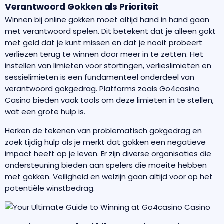
Verantwoord Gokken als Prioriteit
Winnen bij online gokken moet altijd hand in hand gaan
met verantwoord spelen. Dit betekent dat je alleen gokt
met geld dat je kunt missen en dat je nooit probeert
verliezen terug te winnen door meer in te zetten. Het
instellen van limieten voor stortingen, verlieslimieten en
sessielimieten is een fundamenteel onderdeel van
verantwoord gokgedrag. Platforms zoals Go4casino
Casino bieden vaak tools om deze limieten in te stellen,
wat een grote hulp is.
Herken de tekenen van problematisch gokgedrag en
zoek tijdig hulp als je merkt dat gokken een negatieve
impact heeft op je leven. Er zijn diverse organisaties die
ondersteuning bieden aan spelers die moeite hebben
met gokken. Veiligheid en welzijn gaan altijd voor op het
potentiële winstbedrag.