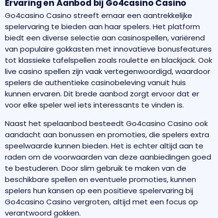
Ervaring en Aanbod bij Go4casino Casino
Go4casino Casino streeft ernaar een aantrekkelijke
spelervaring te bieden aan haar spelers. Het platform
biedt een diverse selectie aan casinospellen, variërend
van populaire gokkasten met innovatieve bonusfeatures
tot klassieke tafelspellen zoals roulette en blackjack. Ook
live casino spellen zijn vaak vertegenwoordigd, waardoor
spelers de authentieke casinobeleving vanuit huis
kunnen ervaren. Dit brede aanbod zorgt ervoor dat er
voor elke speler wel iets interessants te vinden is.
Naast het spelaanbod besteedt Go4casino Casino ook
aandacht aan bonussen en promoties, die spelers extra
speelwaarde kunnen bieden. Het is echter altijd aan te
raden om de voorwaarden van deze aanbiedingen goed
te bestuderen. Door slim gebruik te maken van de
beschikbare spellen en eventuele promoties, kunnen
spelers hun kansen op een positieve spelervaring bij
Go4casino Casino vergroten, altijd met een focus op
verantwoord gokken.