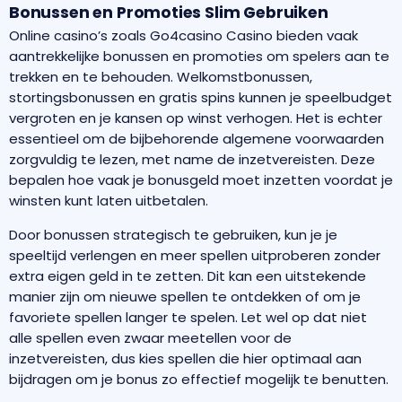
Bonussen en Promoties Slim Gebruiken
Online casino’s zoals Go4casino Casino bieden vaak
aantrekkelijke bonussen en promoties om spelers aan te
trekken en te behouden. Welkomstbonussen,
stortingsbonussen en gratis spins kunnen je speelbudget
vergroten en je kansen op winst verhogen. Het is echter
essentieel om de bijbehorende algemene voorwaarden
zorgvuldig te lezen, met name de inzetvereisten. Deze
bepalen hoe vaak je bonusgeld moet inzetten voordat je
winsten kunt laten uitbetalen.
Door bonussen strategisch te gebruiken, kun je je
speeltijd verlengen en meer spellen uitproberen zonder
extra eigen geld in te zetten. Dit kan een uitstekende
manier zijn om nieuwe spellen te ontdekken of om je
favoriete spellen langer te spelen. Let wel op dat niet
alle spellen even zwaar meetellen voor de
inzetvereisten, dus kies spellen die hier optimaal aan
bijdragen om je bonus zo effectief mogelijk te benutten.