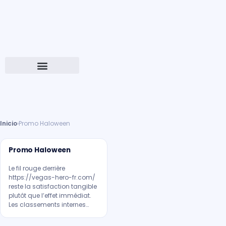
Inicio
›
Promo Haloween
Promo Haloween
Le fil rouge derrière
https://vegas-hero-fr.com/
reste la satisfaction tangible
plutôt que l’effet immédiat.
Les classements internes…