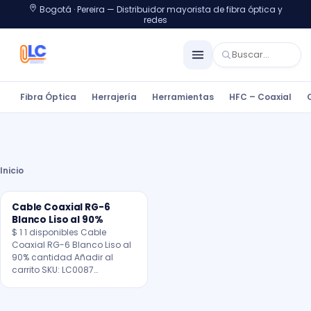
Bogotá · Pereira — Distribuidor mayorista de fibra óptica y
redes
Fibra Óptica
Herrajería
Herramientas
HFC – Coaxial
Inicio
Cable Coaxial RG-6
Blanco Liso al 90%
$ 1 1 disponibles Cable
Coaxial RG-6 Blanco Liso al
90% cantidad Añadir al
carrito SKU: LC0087…