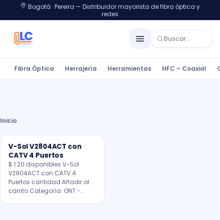
Bogotá · Pereira — Distribuidor mayorista de fibra óptica y
redes
Fibra Óptica
Herrajería
Herramientas
HFC – Coaxial
Inicio
V-Sol V2804ACT con
CATV 4 Puertos
$ 1 20 disponibles V-Sol
V2804ACT con CATV 4
Puertos cantidad Añadir al
carrito Categoría: ONT -…