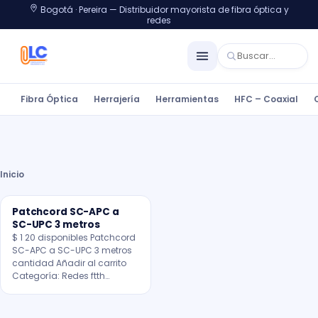
Bogotá · Pereira — Distribuidor mayorista de fibra óptica y
redes
Fibra Óptica
Herrajería
Herramientas
HFC – Coaxial
Inicio
Patchcord SC-APC a
SC-UPC 3 metros
$ 1 20 disponibles Patchcord
SC-APC a SC-UPC 3 metros
cantidad Añadir al carrito
Categoría: Redes ftth…